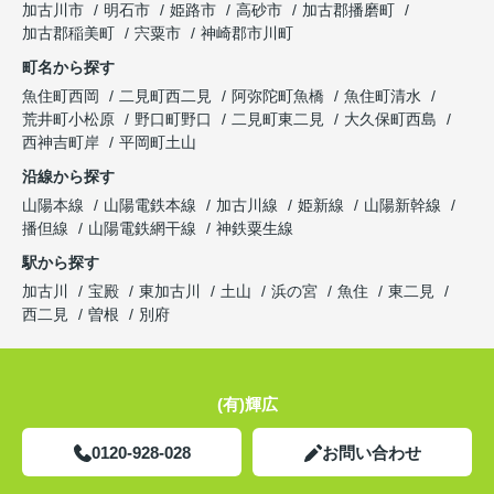
加古川市
明石市
姫路市
高砂市
加古郡播磨町
加古郡稲美町
宍粟市
神崎郡市川町
町名から探す
魚住町西岡
二見町西二見
阿弥陀町魚橋
魚住町清水
荒井町小松原
野口町野口
二見町東二見
大久保町西島
西神吉町岸
平岡町土山
沿線から探す
山陽本線
山陽電鉄本線
加古川線
姫新線
山陽新幹線
播但線
山陽電鉄網干線
神鉄粟生線
駅から探す
加古川
宝殿
東加古川
土山
浜の宮
魚住
東二見
西二見
曽根
別府
(有)輝広
0120-928-028
お問い合わせ