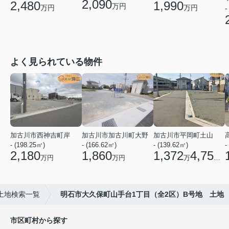
2,090
1,990
2,480
万円
万円
万円
-
よく見られている物件
加古川市西神吉町岸
加古川市加古川町大野
加古川市平岡町土山
- (198.25㎡)
- (166.62㎡)
- (139.62㎡)
-
2,180
1,860
1,372
4,750
万円
万円
万
円
土地検索一覧
明石市大久保町山手台1丁目（全2区）B号地 土地
市区町村から探す