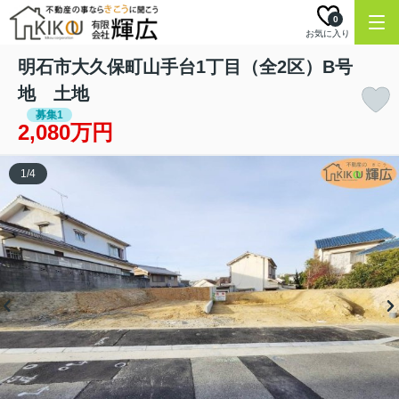
0
お気に入り
明石市大久保町山手台1丁目（全2区）B号
地 土地
募集1
2,080万円
1
/
4