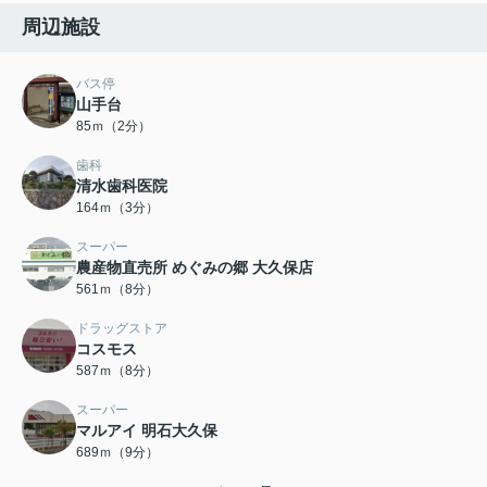
周辺施設
バス停
山手台
85ｍ（2分）
歯科
清水歯科医院
164ｍ（3分）
スーパー
農産物直売所 めぐみの郷 大久保店
561ｍ（8分）
ドラッグストア
コスモス
587ｍ（8分）
スーパー
マルアイ 明石大久保
689ｍ（9分）