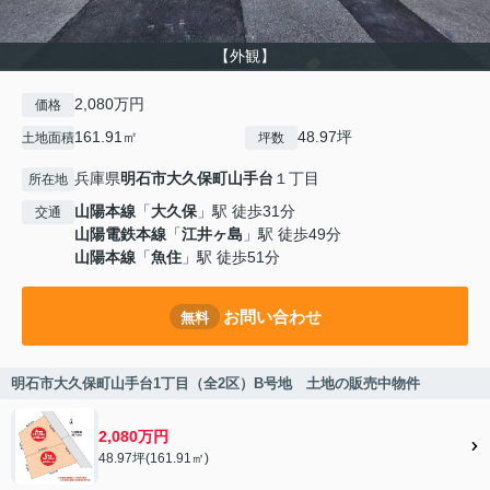
【外観】
2,080万円
価格
161.91㎡
48.97坪
土地面積
坪数
兵庫県
明石市
大久保町山手台
１丁目
所在地
山陽本線
「
大久保
」駅 徒歩31分
交通
山陽電鉄本線
「
江井ヶ島
」駅 徒歩49分
山陽本線
「
魚住
」駅 徒歩51分
お問い合わせ
無料
明石市大久保町山手台1丁目（全2区）B号地 土地の販売中物件
2,080万円
48.97坪(161.91㎡)