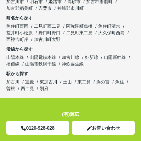
加古川市
明石市
姫路市
高砂市
加古郡播磨町
加古郡稲美町
宍粟市
神崎郡市川町
町名から探す
魚住町西岡
二見町西二見
阿弥陀町魚橋
魚住町清水
荒井町小松原
野口町野口
二見町東二見
大久保町西島
西神吉町岸
加古川町大野
沿線から探す
山陽本線
山陽電鉄本線
加古川線
姫新線
山陽新幹線
播但線
山陽電鉄網干線
神鉄粟生線
駅から探す
加古川
宝殿
東加古川
土山
東二見
浜の宮
魚住
曽根
西二見
別府
(有)輝広
0120-928-028
お問い合わせ