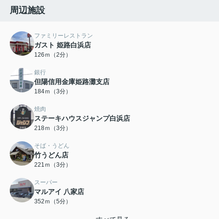
周辺施設
ファミリーレストラン
ガスト 姫路白浜店
126ｍ（2分）
銀行
但陽信用金庫姫路灘支店
184ｍ（3分）
焼肉
ステーキハウスジャンプ白浜店
218ｍ（3分）
そば・うどん
竹うどん店
221ｍ（3分）
スーパー
マルアイ 八家店
352ｍ（5分）