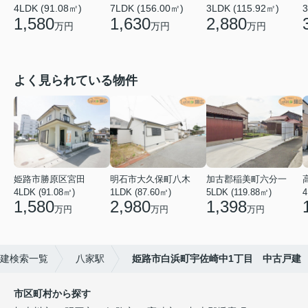
4LDK (91.08㎡)
7LDK (156.00㎡)
3LDK (115.92㎡)
3
1,580
1,630
2,880
万円
万円
万円
よく見られている物件
姫路市勝原区宮田
明石市大久保町八木
加古郡稲美町六分一
4LDK (91.08㎡)
1LDK (87.60㎡)
5LDK (119.88㎡)
4
1,580
2,980
1,398
万円
万円
万円
建検索一覧
八家駅
姫路市白浜町宇佐崎中1丁目 中古戸建
市区町村から探す