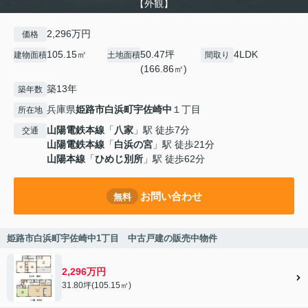
【外観】
2,296万円
価格
105.15㎡
50.47坪
4LDK
建物面積
土地面積
間取り
(166.86㎡)
築13年
築年数
兵庫県
姫路市
白浜町宇佐崎中
１丁目
所在地
山陽電鉄本線
「
八家
」駅 徒歩7分
交通
山陽電鉄本線
「
白浜の宮
」駅 徒歩21分
山陽本線
「
ひめじ別所
」駅 徒歩62分
お問い合わせ
無料
姫路市白浜町宇佐崎中1丁目 中古戸建の販売中物件
2,296万円
31.80坪(105.15㎡)