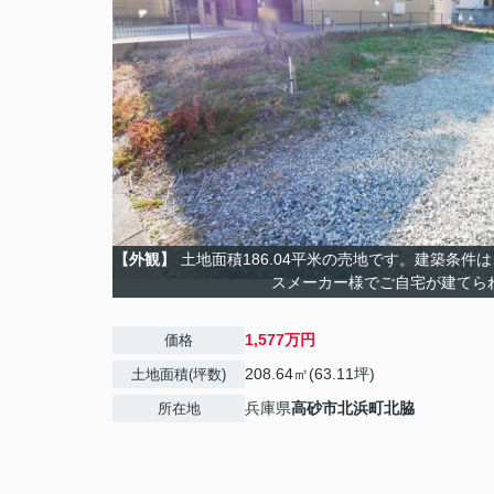
【外観】
土地面積186.04平米の売地です。建築条件
スメーカー様でご自宅が建てら
1,577万円
価格
208.64㎡(63.11坪)
土地面積(坪数)
兵庫県
高砂市
北浜町北脇
所在地