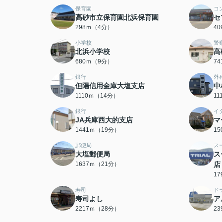
保育園
コ
高砂市立保育園北浜保育園
セ
298ｍ（4分）
4
小学校
警
北浜小学校
高
680ｍ（9分）
7
銀行
外
但陽信用金庫大塩支店
中
1110ｍ（14分）
1
銀行
イ
JA兵庫西大的支店
マ
1441ｍ（19分）
1
郵便局
ス
大塩郵便局
ス
1637ｍ（21分）
店
1
寿司
ド
寿司よし
ア
2217ｍ（28分）
2