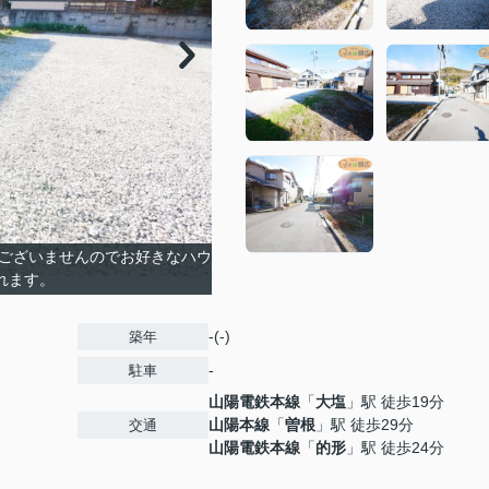
はございませんのでお好きなハウ
れます。
-(-)
築年
-
駐車
山陽電鉄本線
「
大塩
」駅 徒歩19分
山陽本線
「
曽根
」駅 徒歩29分
交通
山陽電鉄本線
「
的形
」駅 徒歩24分