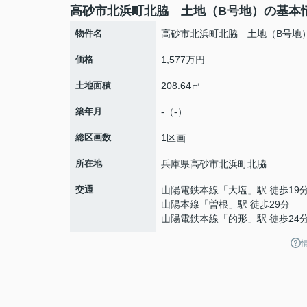
高砂市北浜町北脇 土地（B号地）の基本
物件名
高砂市北浜町北脇 土地（B号地
価格
1,577万円
土地面積
208.64㎡
築年月
-（-）
総区画数
1区画
所在地
兵庫県
高砂市
北浜町北脇
交通
山陽電鉄本線
「
大塩
」駅 徒歩19
山陽本線
「
曽根
」駅 徒歩29分
山陽電鉄本線
「
的形
」駅 徒歩24