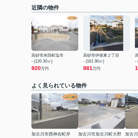
近隣の物件
高砂市米田町塩市
高砂市伊保東２丁目
- (120.30㎡)
- (161.90㎡)
-
920
881
1
万円
万円
よく見られている物件
加古川市西神吉町岸
加古川市加古川町大野
加古川