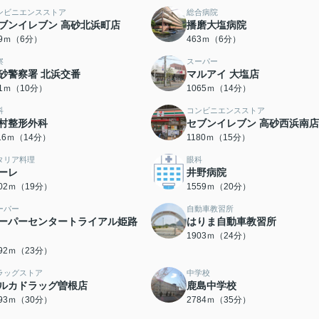
ンビニエンスストア
総合病院
ブンイレブン 高砂北浜町店
播磨大塩病院
09ｍ（6分）
463ｍ（6分）
察
スーパー
砂警察署 北浜交番
マルアイ 大塩店
41ｍ（10分）
1065ｍ（14分）
科
コンビニエンスストア
村整形外科
セブンイレブン 高砂西浜南店
116ｍ（14分）
1180ｍ（15分）
タリア料理
眼科
ーレ
井野病院
502ｍ（19分）
1559ｍ（20分）
ーパー
自動車教習所
ーパーセンタートライアル姫路
はりま自動車教習所
1903ｍ（24分）
792ｍ（23分）
ラッグストア
中学校
ルカドラッグ曽根店
鹿島中学校
393ｍ（30分）
2784ｍ（35分）