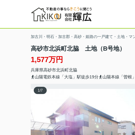
加古川・明石・加古郡・高砂・姫路の一戸建て・土地・マ
高砂市北浜町北脇 土地（B号地）
1,577万円
兵庫県
高砂市
北浜町北脇
山陽電鉄本線「大塩」駅徒歩19分
山陽本線「曽根」
1
/
7