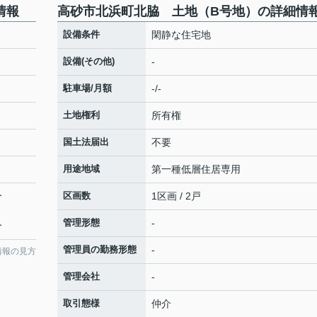
情報
高砂市北浜町北脇 土地（B号地）の詳細情
）
設備条件
閑静な住宅地
設備(その他)
-
駐車場/月額
-/-
土地権利
所有権
国土法届出
不要
用途地域
第一種低層住居専用
分
区画数
1区画 / 2戸
管理形態
-
分
管理員の勤務形態
-
情報の見方
管理会社
-
取引態様
仲介