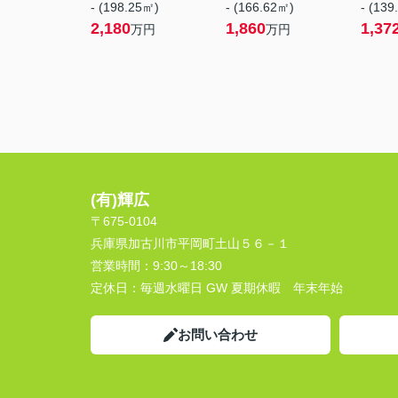
- (198.25㎡)
- (166.62㎡)
- (139
2,180
1,860
1,37
万円
万円
(有)輝広
〒675-0104
兵庫県加古川市平岡町土山５６－１
営業時間：
9:30～18:30
定休日：
毎週水曜日 GW 夏期休暇 年末年始
お問い合わせ