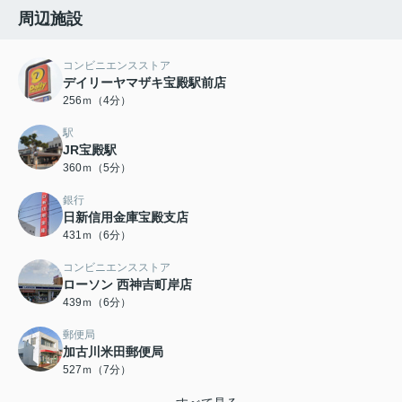
周辺施設
コンビニエンスストア
デイリーヤマザキ宝殿駅前店
256ｍ（4分）
駅
JR宝殿駅
360ｍ（5分）
銀行
日新信用金庫宝殿支店
431ｍ（6分）
コンビニエンスストア
ローソン 西神吉町岸店
439ｍ（6分）
郵便局
加古川米田郵便局
527ｍ（7分）