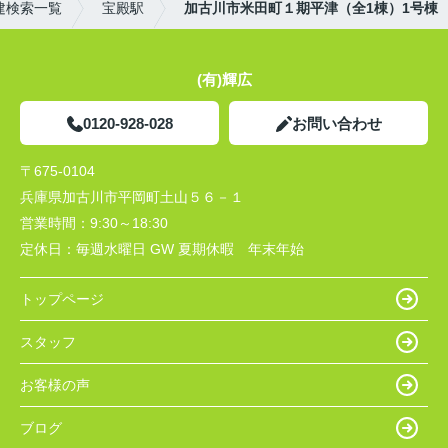
建検索一覧
宝殿駅
加古川市米田町１期平津（全1棟）1号棟
(有)輝広
0120-928-028
お問い合わせ
〒675-0104
兵庫県加古川市平岡町土山５６－１
営業時間：
9:30～18:30
定休日：
毎週水曜日 GW 夏期休暇 年末年始
トップページ
スタッフ
お客様の声
ブログ