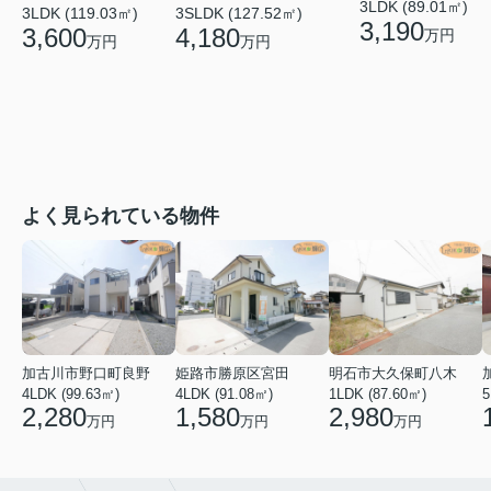
3LDK (89.01㎡)
3LDK (119.03㎡)
3SLDK (127.52㎡)
3,190
3,600
4,180
万円
万円
万円
よく見られている物件
加古川市野口町良野
姫路市勝原区宮田
明石市大久保町八木
4LDK (99.63㎡)
4LDK (91.08㎡)
1LDK (87.60㎡)
5
2,280
1,580
2,980
万円
万円
万円