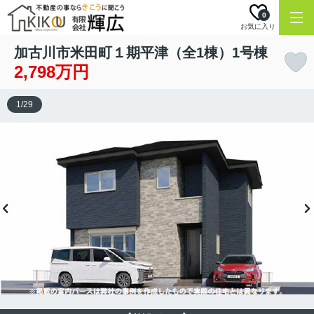
0
お気に入り
加古川市米田町１期平津（全1棟）1号棟
2,798万円
1
/
29