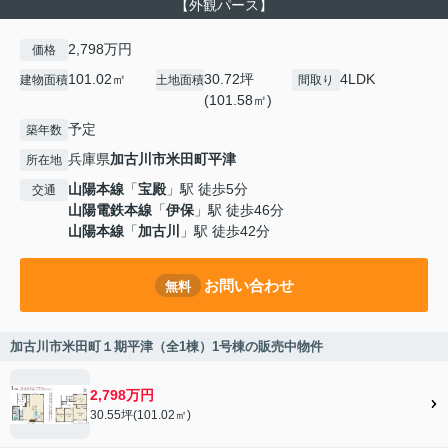
【外観パース】
2,798万円
価格
101.02㎡
30.72坪
4LDK
建物面積
土地面積
間取り
(101.58㎡)
予定
築年数
兵庫県
加古川市
米田町平津
所在地
山陽本線
「
宝殿
」駅 徒歩5分
交通
山陽電鉄本線
「
伊保
」駅 徒歩46分
山陽本線
「
加古川
」駅 徒歩42分
お問い合わせ
無料
加古川市米田町１期平津（全1棟）1号棟の販売中物件
2,798万円
30.55坪(101.02㎡)