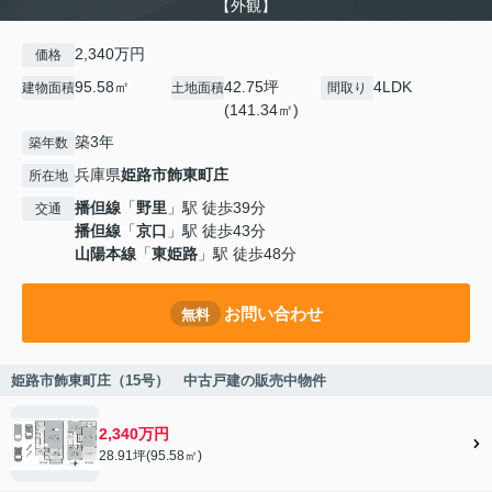
【外観】
2,340万円
価格
95.58㎡
42.75坪
4LDK
建物面積
土地面積
間取り
(141.34㎡)
築3年
築年数
兵庫県
姫路市
飾東町庄
所在地
播但線
「
野里
」駅 徒歩39分
交通
播但線
「
京口
」駅 徒歩43分
山陽本線
「
東姫路
」駅 徒歩48分
お問い合わせ
無料
姫路市飾東町庄（15号） 中古戸建の販売中物件
2,340万円
28.91坪(95.58㎡)