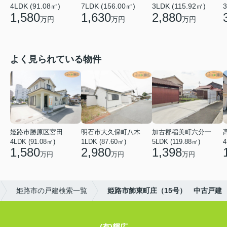
4LDK (91.08㎡)
7LDK (156.00㎡)
3LDK (115.92㎡)
3
1,580
1,630
2,880
万円
万円
万円
よく見られている物件
姫路市勝原区宮田
明石市大久保町八木
加古郡稲美町六分一
4LDK (91.08㎡)
1LDK (87.60㎡)
5LDK (119.88㎡)
4
1,580
2,980
1,398
万円
万円
万円
姫路市の戸建検索一覧
姫路市飾東町庄（15号） 中古戸建
(有)輝広