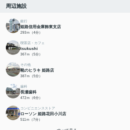
周辺施設
銀行
姫路信用金庫飾東支店
293ｍ（4分）
喫茶店・カフェ
tsukushi
367ｍ（5分）
その他
靴のヒラキ 姫路店
387ｍ（5分）
歯科
長瀬歯科
472ｍ（6分）
コンビニエンスストア
ローソン 姫路花田小川店
511ｍ（7分）