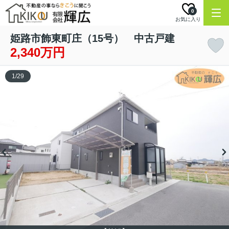
0
お気に入り
姫路市飾東町庄（15号） 中古戸建
2,340万円
1
/
29