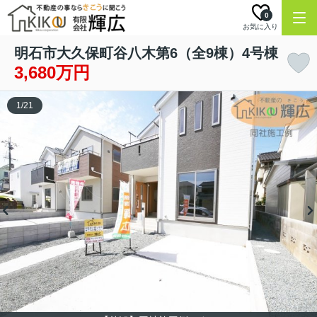
0
お気に入り
明石市大久保町谷八木第6（全9棟）4号棟
3,680万円
1
/
21