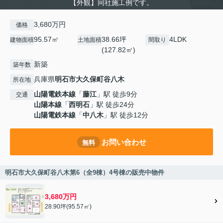
【外観】同社施工例です。
3,680万円
価格
95.57㎡
38.66坪
4LDK
建物面積
土地面積
間取り
(127.82㎡)
新築
築年数
兵庫県
明石市
大久保町谷八木
所在地
山陽電鉄本線
「
藤江
」駅 徒歩9分
交通
山陽本線
「
西明石
」駅 徒歩24分
山陽電鉄本線
「
中八木
」駅 徒歩12分
お問い合わせ
無料
明石市大久保町谷八木第6（全9棟）4号棟の販売中物件
3,680万円
28.90坪(95.57㎡)