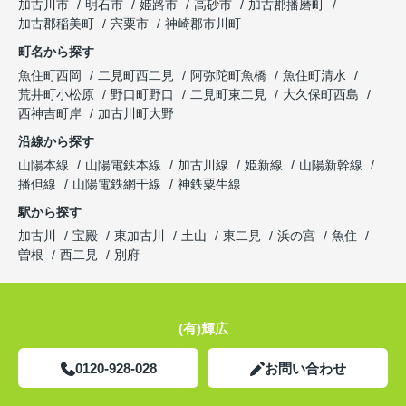
加古川市
明石市
姫路市
高砂市
加古郡播磨町
加古郡稲美町
宍粟市
神崎郡市川町
町名から探す
魚住町西岡
二見町西二見
阿弥陀町魚橋
魚住町清水
荒井町小松原
野口町野口
二見町東二見
大久保町西島
西神吉町岸
加古川町大野
沿線から探す
山陽本線
山陽電鉄本線
加古川線
姫新線
山陽新幹線
播但線
山陽電鉄網干線
神鉄粟生線
駅から探す
加古川
宝殿
東加古川
土山
東二見
浜の宮
魚住
曽根
西二見
別府
(有)輝広
0120-928-028
お問い合わせ