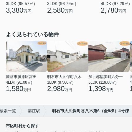
3LDK (95.57㎡)
3LDK (96.79㎡)
4LDK (97.29㎡)
3,380
2,580
2,780
万円
万円
万円
よく見られている物件
姫路市勝原区宮田
明石市大久保町八木
加古郡稲美町六分一
4LDK (91.08㎡)
1LDK (87.60㎡)
5LDK (119.88㎡)
4
1,580
2,980
1,398
万円
万円
万円
検索一覧
藤江駅
明石市大久保町谷八木第6（全9棟）4号棟
市区町村から探す