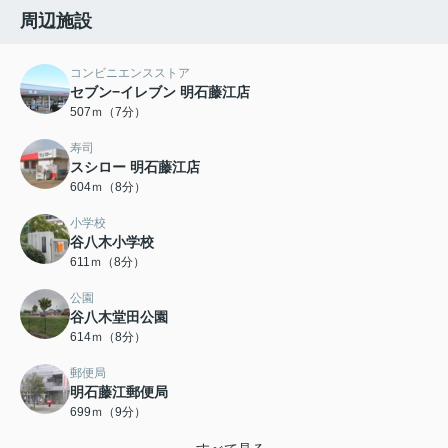
周辺施設
コンビニエンスストア
セブン−イレブン 明石藤江店
507ｍ（7分）
寿司
スシロー 明石藤江店
604ｍ（8分）
小学校
谷八木小学校
611ｍ（8分）
公園
谷八木堂田公園
614ｍ（8分）
郵便局
明石藤江郵便局
699ｍ（9分）