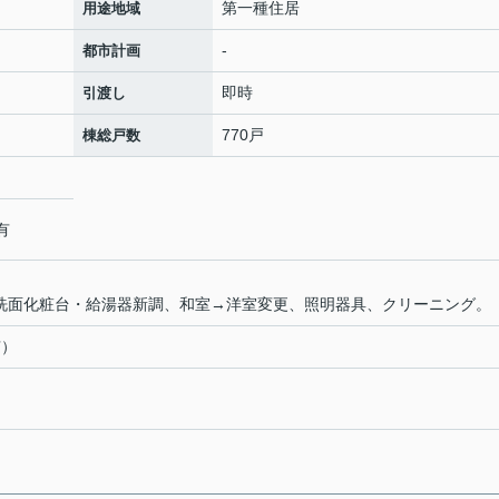
第一種住居
用途地域
-
都市計画
即時
引渡し
770戸
棟総戸数
有
全室 洗面化粧台・給湯器新調、和室→洋室変更、照明器具、クリーニング。
有）