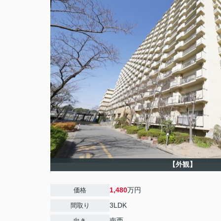
【外観】
1,480
万円
価格
3LDK
間取り
南西
向き