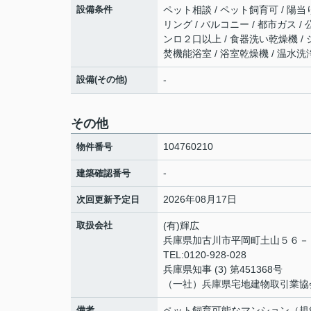
設備条件
ペット相談 / ペット飼育可 / 陽当
リング / バルコニー / 都市ガス / 
ンロ２口以上 / 食器洗い乾燥機 / 
焚機能浴室 / 浴室乾燥機 / 温水洗
設備(その他)
-
その他
104760210
物件番号
-
建築確認番号
2026年08月17日
次回更新予定日
取扱会社
(有)輝広
兵庫県加古川市平岡町土山５６
TEL:0120-928-028
兵庫県知事 (3) 第451368号
（一社）兵庫県宅地建物取引業協
備考
ペット飼育可能なマンション（規