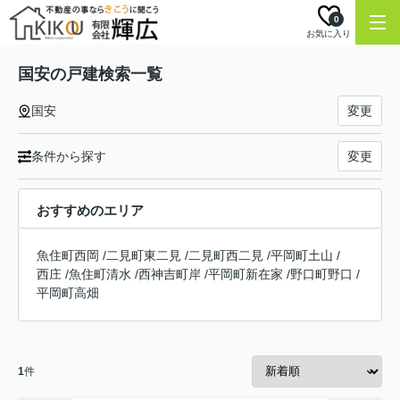
0
お気に入り
国安の戸建検索一覧
国安
変更
条件から探す
変更
おすすめのエリア
魚住町西岡
/
二見町東二見
/
二見町西二見
/
平岡町土山
/
西庄
/
魚住町清水
/
西神吉町岸
/
平岡町新在家
/
野口町野口
/
平岡町高畑
1
件