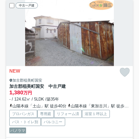
中古一戸建
NEW
加古郡稲美町国安
加古郡稲美町国安 中古戸建
1,380
万円
- / 124.62㎡ / 5LDK /築35年
山陽本線「土山」駅 徒歩40分
山陽本線「東加古川」駅 徒歩62分
プロパンガス
専用庭
リフォーム済
浴室１坪以上
バス・トイレ別
バルコニー
パノラマ