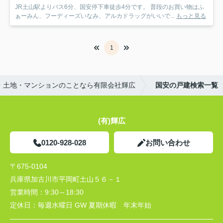
JR土山駅よりバス6分、国安停下車徒歩4分です。 普段のお買い物はふ
ぁーみん、フーディーズいなみ、アルカドラッグがいいで...
もっと見る
1
・土地・マンションのことなら有限会社輝広
国安の戸建検索一覧
(有)輝広
0120-928-028
お問い合わせ
〒675-0104
兵庫県加古川市平岡町土山５６－１
営業時間：
9:30～18:30
定休日：
毎週水曜日 GW 夏期休暇 年末年始