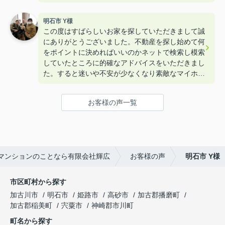
びに来て下さいねー！！
明石市 Y様
この度はすばらしいお家を探していただきまして誠
にありがとうございました。不動産を探し始めて何
をポイントに決めればいいのかネットで検索し模索
していたところに的確なアドバイスをいただきまし
た。すると迷いや不安が少なくなり素敵なマイホー
ムを購入することができました。本当にありがとう
ございました。
お客様の声一覧
マンションのことなら有限会社輝広
お客様の声
明石市 Y様
市区町村から探す
加古川市
明石市
姫路市
高砂市
加古郡播磨町
加古郡稲美町
宍粟市
神崎郡市川町
町名から探す