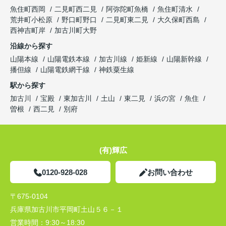
魚住町西岡
二見町西二見
阿弥陀町魚橋
魚住町清水
荒井町小松原
野口町野口
二見町東二見
大久保町西島
西神吉町岸
加古川町大野
沿線から探す
山陽本線
山陽電鉄本線
加古川線
姫新線
山陽新幹線
播但線
山陽電鉄網干線
神鉄粟生線
駅から探す
加古川
宝殿
東加古川
土山
東二見
浜の宮
魚住
曽根
西二見
別府
(有)輝広
0120-928-028
お問い合わせ
〒675-0104
兵庫県加古川市平岡町土山５６－１
営業時間：
9:30～18:30