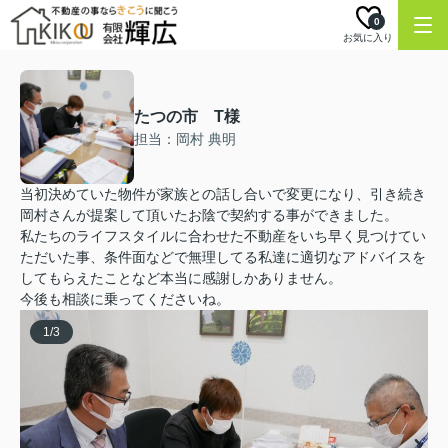
0
お気に入り
たつの市 T様
担当：岡村 典明
当初決めていた物件が家族との話し合いで変更になり、引き続き
岡村さんが提案して頂いたお陰で契約する事ができました。
私たちのライフスタイルに合わせた不動産をいち早く見つけてい
ただいた事、条件面などで無理してる私達に適切なアドバイスを
してもらえたことなど本当に感謝しかありません。
今後も相談に乗ってくださいね。
1
/
3