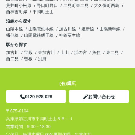
荒井町小松原
野口町野口
二見町東二見
大久保町西島
西神吉町岸
平岡町土山
沿線から探す
山陽本線
山陽電鉄本線
加古川線
姫新線
山陽新幹線
播但線
山陽電鉄網干線
神鉄粟生線
駅から探す
加古川
宝殿
東加古川
土山
浜の宮
魚住
東二見
西二見
曽根
別府
(有)輝広
0120-928-028
お問い合わせ
〒675-0104
兵庫県加古川市平岡町土山５６－１
営業時間：
9:30～18:30
定休日：
毎週水曜日 GW 夏期休暇 年末年始