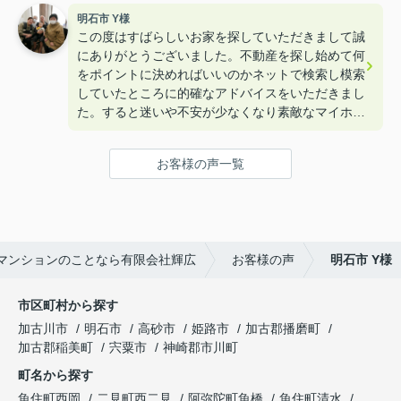
明石市 Y様
この度はすばらしいお家を探していただきまして誠
にありがとうございました。不動産を探し始めて何
をポイントに決めればいいのかネットで検索し模索
していたところに的確なアドバイスをいただきまし
た。すると迷いや不安が少なくなり素敵なマイホー
ムを購入することができました。本当にありがとう
ございました。
お客様の声一覧
マンションのことなら有限会社輝広
お客様の声
明石市 Y様
市区町村から探す
加古川市
明石市
高砂市
姫路市
加古郡播磨町
加古郡稲美町
宍粟市
神崎郡市川町
町名から探す
魚住町西岡
二見町西二見
阿弥陀町魚橋
魚住町清水