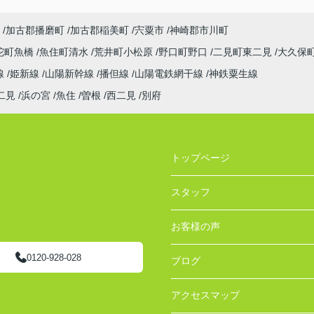
加古郡播磨町
加古郡稲美町
宍粟市
神崎郡市川町
陀町魚橋
魚住町清水
荒井町小松原
野口町野口
二見町東二見
大久保
線
姫新線
山陽新幹線
播但線
山陽電鉄網干線
神鉄粟生線
二見
浜の宮
魚住
曽根
西二見
別府
トップページ
スタッフ
お客様の声
0120-928-028
ブログ
アクセスマップ