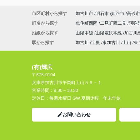
市区町村から探す
加古川市
明石市
姫路市
高砂市
町名から探す
魚住町西岡
二見町西二見
阿弥
沿線から探す
山陽本線
山陽電鉄本線
加古川
駅から探す
加古川
宝殿
東加古川
土山
東
(有)輝広
〒675-0104
兵庫県加古川市平岡町土山５６－１
営業時間：
9:30～18:30
定休日：
毎週水曜日 GW 夏期休暇 年末年始
お問い合わせ