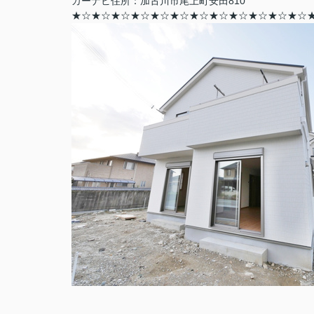
カーナビ住所：加古川市尾上町安田810
★☆
★☆
★☆
★☆
★☆
★☆
★☆
★☆
★☆
★☆
★☆
★☆