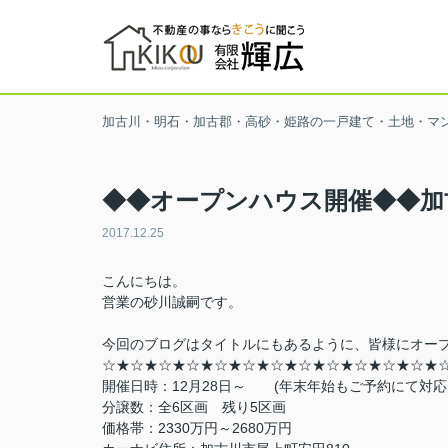
加古川・明石・加古郡・高砂・姫路の一戸建て・土地・マ
◆◆オープンハウス開催◆◆加
2017.12.25
こんにちは。
営業の砂川誠嗣です。
今回のブログはタイトルにもあるように、皆様にオー
☆
★☆
★☆
★☆
★☆
★☆
★☆
★☆
★☆
★☆
★☆
★☆
★
開催日時：12月28日～ (年末年始もご予約にて対応
分譲数：全6区画 残り5区画
価格帯：2330万円～2680万円