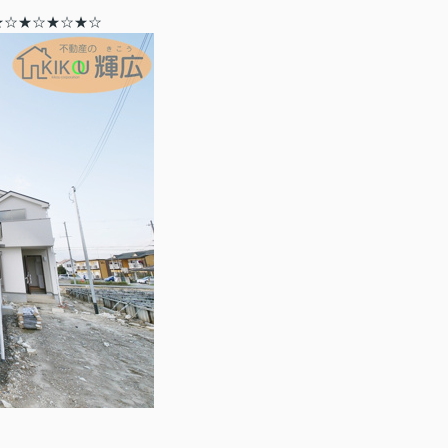
★☆
★☆
★☆
★☆