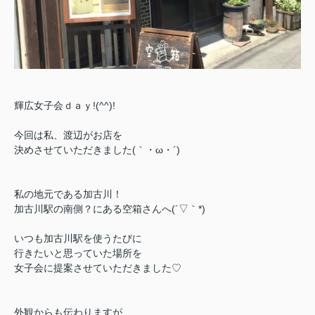
輝広女子会ｄａｙ!(^^)!
今回は私、渡辺がお店を
決めさせていただきました(｀・ω・´)ゞ
私の地元である加古川！
加古川駅の南側？にある空箱さんへ(´▽｀*)
いつも加古川駅を使うたびに
行きたいと思っていた場所を
女子会に提案させていただきました♡
外観からも伝わりますが