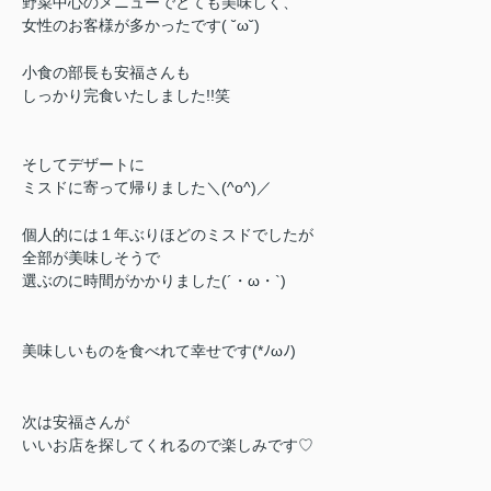
野菜中心のメニューでとても美味しく、
女性のお客様が多かったです( ˘ω˘)
小食の部長も安福さんも
しっかり完食いたしました!!笑
そしてデザートに
ミスドに寄って帰りました＼(^o^)／
個人的には
１年ぶりほどのミスドでしたが
全部が美味しそうで
選ぶのに時間がかかりました(´・ω・`)
美味しいものを食べれて
幸せです(*ﾉωﾉ)
次は安福さんが
いいお店を探してくれるので楽しみです♡