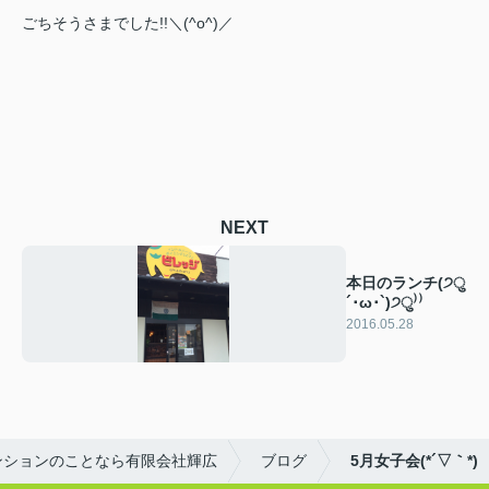
ごちそうさまでした!!＼(^o^)／
NEXT
本日のランチ(੭ु
´･ω･`)੭ु⁾⁾
2016.05.28
ンションのことなら有限会社輝広
ブログ
5月女子会(*´▽｀*)