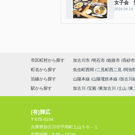
女子会 
2016.04.14
市区町村から探す
加古川市
明石市
姫路市
高砂市
町名から探す
魚住町西岡
二見町西二見
阿弥
沿線から探す
山陽本線
山陽電鉄本線
加古川
駅から探す
加古川
宝殿
東加古川
土山
東
(有)輝広
〒675-0104
兵庫県加古川市平岡町土山５６－１
営業時間：
9:30～18:30