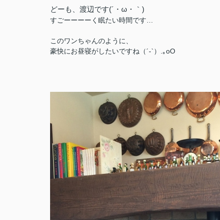
どーも、渡辺です(´・ω・｀)
すごーーーーく眠たい時間です…
このワンちゃんのように、
豪快にお昼寝がしたいですね（´-`）.｡oO