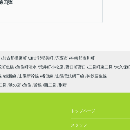
第四弾
加古郡播磨町
加古郡稲美町
宍粟市
神崎郡市川町
陀町魚橋
魚住町清水
荒井町小松原
野口町野口
二見町東二見
大久保
線
姫新線
山陽新幹線
播但線
山陽電鉄網干線
神鉄粟生線
二見
浜の宮
魚住
曽根
西二見
別府
トップページ
スタッフ