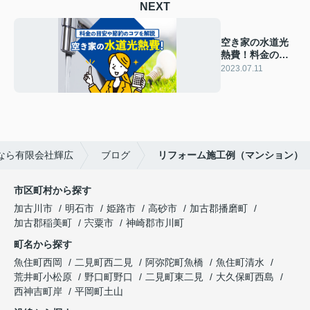
NEXT
空き家の水道光
熱費！料金の目
安や節約のコツ
2023.07.11
を解説
なら有限会社輝広
ブログ
リフォーム施工例（マンション）
市区町村から探す
加古川市
明石市
姫路市
高砂市
加古郡播磨町
加古郡稲美町
宍粟市
神崎郡市川町
町名から探す
魚住町西岡
二見町西二見
阿弥陀町魚橋
魚住町清水
荒井町小松原
野口町野口
二見町東二見
大久保町西島
西神吉町岸
平岡町土山