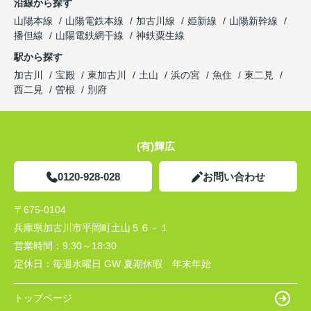
沿線から探す
山陽本線
山陽電鉄本線
加古川線
姫新線
山陽新幹線
播但線
山陽電鉄網干線
神鉄粟生線
駅から探す
加古川
宝殿
東加古川
土山
浜の宮
魚住
東二見
西二見
曽根
別府
(有)輝広
0120-928-028
お問い合わせ
〒675-0104
兵庫県加古川市平岡町土山５６－１
営業時間：
9:30～18:30
定休日：
毎週水曜日 GW 夏期休暇 年末年始
トップページ