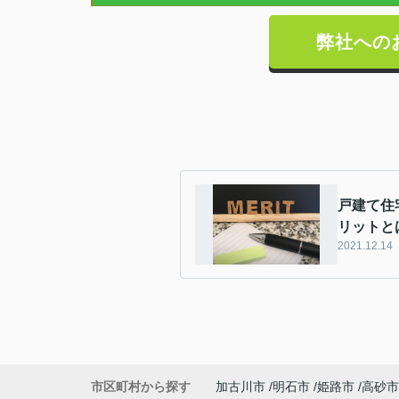
弊社への
戸建て住
リットと
2021.12.14
市区町村から探す
加古川市
明石市
姫路市
高砂市