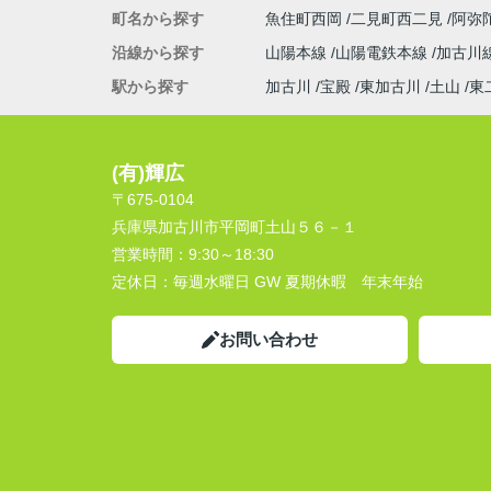
町名から探す
魚住町西岡
二見町西二見
阿弥
沿線から探す
山陽本線
山陽電鉄本線
加古川
駅から探す
加古川
宝殿
東加古川
土山
東
(有)輝広
〒675-0104
兵庫県加古川市平岡町土山５６－１
営業時間：
9:30～18:30
定休日：
毎週水曜日 GW 夏期休暇 年末年始
お問い合わせ