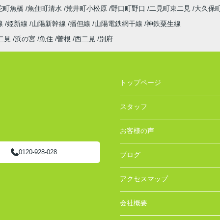
陀町魚橋
魚住町清水
荒井町小松原
野口町野口
二見町東二見
大久保
線
姫新線
山陽新幹線
播但線
山陽電鉄網干線
神鉄粟生線
二見
浜の宮
魚住
曽根
西二見
別府
トップページ
スタッフ
お客様の声
0120-928-028
ブログ
アクセスマップ
会社概要