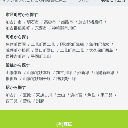
市区町村から探す
加古川市
明石市
高砂市
姫路市
加古郡播磨町
加古郡稲美町
宍粟市
神崎郡市川町
町名から探す
魚住町西岡
二見町西二見
阿弥陀町魚橋
魚住町清水
荒井町小松原
野口町野口
二見町東二見
大久保町西島
西神吉町岸
平岡町土山
沿線から探す
山陽本線
山陽電鉄本線
加古川線
姫新線
山陽新幹線
播但線
山陽電鉄網干線
神鉄粟生線
駅から探す
加古川
宝殿
東加古川
土山
浜の宮
魚住
東二見
西二見
曽根
別府
(有)輝広