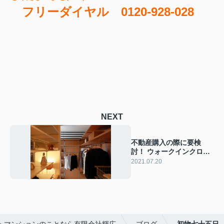
フリーダイヤル 0120-928-028
NEXT
不動産購入の際に要検
討！ ウォークインクロー
ゼット収納の魅力とは
2021.07.20
・マンションのことなら有限会社輝広
ブログ
初物七十五日