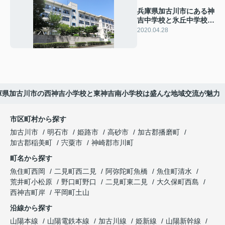
兵庫県加古川市にある神
吉中学校と氷丘中学校は
どんな学校？
2020.04.28
庫県加古川市の西神吉小学校と東神吉南小学校は盛んな地域交流が魅力
市区町村から探す
加古川市
明石市
姫路市
高砂市
加古郡播磨町
加古郡稲美町
宍粟市
神崎郡市川町
町名から探す
魚住町西岡
二見町西二見
阿弥陀町魚橋
魚住町清水
荒井町小松原
野口町野口
二見町東二見
大久保町西島
西神吉町岸
平岡町土山
沿線から探す
山陽本線
山陽電鉄本線
加古川線
姫新線
山陽新幹線