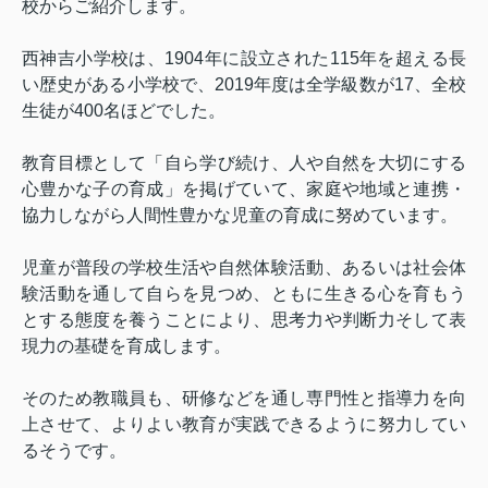
校からご紹介します。
西神吉小学校は、
1904
年に設立された
115
年を超える長
い歴史がある小学校で、
2019
年度は全学級数が
17
、全校
生徒が
400
名ほどでした。
教育目標として「自ら学び続け、人や自然を大切にする
心豊かな子の育成」を掲げていて、家庭や地域と連携・
協力しながら人間性豊かな児童の育成に努めています。
児童が普段の学校生活や自然体験活動、あるいは社会体
験活動を通して自らを見つめ、ともに生きる心を育もう
とする態度を養うことにより、思考力や判断力そして表
現力の基礎を育成します。
そのため教職員も、研修などを通し専門性と指導力を向
上させて、よりよい教育が実践できるように努力してい
るそうです。