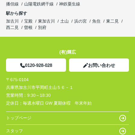
播但線
山陽電鉄網干線
神鉄粟生線
駅から探す
加古川
宝殿
東加古川
土山
浜の宮
魚住
東二見
西二見
曽根
別府
(有)輝広
0120-928-028
お問い合わせ
〒675-0104
兵庫県加古川市平岡町土山５６－１
営業時間：
9:30～18:30
定休日：
毎週水曜日 GW 夏期休暇 年末年始
トップページ
スタッフ