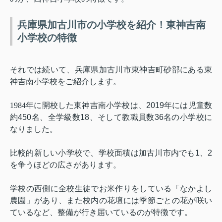
兵庫県加古川市の小学校を紹介！東神吉南
小学校の特徴
それでは続いて、兵庫県加古川市東神吉町砂部にある東
神吉南小学校をご紹介します。
1984
年に開校した東神吉南小学校は、
2019
年には児童数
約
450
名、全学級数
18
、そして教職員数
36
名の小学校に
なりました。
比較的新しい小学校で、学校面積は加古川市内でも
1
、
2
を争うほどの広さがあります。
学校の西側に全校生徒でお米作りをしている「なかよし
農園」があり、また校内の花壇には季節ごとの花が咲い
ているなど、整備が行き届いているのが特徴です。