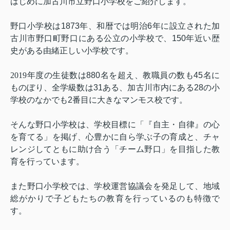
はじめに加古川市立野口小学校をご紹介します。
野口小学校は
1873
年、和暦では明治
6
年に設立された加
古川市野口町野口にある公立の小学校で、
150
年近い歴
史がある由緒正しい小学校です。
2019
年度の生徒数は
880
名を超え、教職員の数も
45
名に
ものぼり、全学級数は
31
ある、加古川市内にある
28
の小
学校のなかでも
2
番目に大きなマンモス校です。
そんな野口小学校は、学校目標に「『自主・自律』の心
を育てる」を掲げ、心豊かに自ら学ぶ子の育成と、チャ
レンジしてともに助け合う「チーム野口」を目指した教
育を行っています。
また野口小学校では、学校運営協議会を発足して、地域
総がかりで子どもたちの教育を行っているのも特徴で
す。