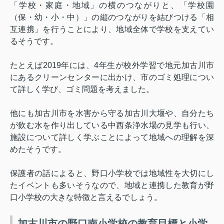
「学校・家庭・地域」の横のつながりと、「学校園
（保・幼・小・中）」の縦のつながりを結びつける「相
互連携」を行うことにより、地域全体で学校を支えてい
るそうです。
たとえば
2019
年には、
4
年生が校外学習で地元加古川市
にあるクリーンセンターに出かけ、市のゴミ処理につい
て詳しく学び、ゴミ問題を考えました。
他にも加古川市を水害から守る加古川大堰や、自分たち
が飲む水を作り出している中西条浄水場の見学も行い、
施設について詳しく学ぶことによって地域への理解を深
めたそうです。
保護者の話によると、野口小学校では地域性を大切にし
たイベントも多いそうなので、地域と連携した教育が野
口小学校の大きな特徴と言えるでしょう。
加古川市の野口南小学校の教育目標と小学