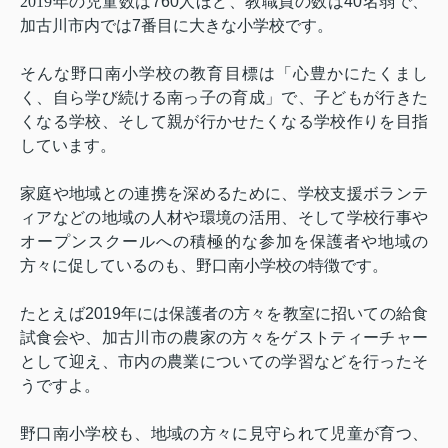
2019
年の児童数は
760
人ほど、教職員の数は
40
名弱で、
加古川市内では
7
番目に大きな小学校です。
そんな野口南小学校の教育目標は「心豊かにたくまし
く、自ら学び続ける南っ子の育成」で、子どもが行きた
くなる学校、そして親が行かせたくなる学校作りを目指
しています。
家庭や地域との連携を深めるために、学校支援ボランテ
ィアなどの地域の人材や環境の活用、そして学校行事や
オープンスクールへの積極的な参加を保護者や地域の
方々に促しているのも、野口南小学校の特徴です。
たとえば
2019
年には保護者の方々を教室に招いての給食
試食会や、加古川市の農家の方々をゲストティーチャー
として迎え、市内の農業についての学習などを行ったそ
うですよ。
野口南小学校も、地域の方々に見守られて児童が育つ、