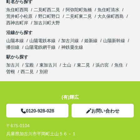
町名から探す
魚住町西岡
二見町西二見
阿弥陀町魚橋
魚住町清水
荒井町小松原
野口町野口
二見町東二見
大久保町西島
西神吉町岸
加古川町大野
沿線から探す
山陽本線
山陽電鉄本線
加古川線
姫新線
山陽新幹線
播但線
山陽電鉄網干線
神鉄粟生線
駅から探す
加古川
宝殿
東加古川
土山
東二見
浜の宮
魚住
曽根
西二見
別府
(有)輝広
0120-928-028
お問い合わせ
〒675-0104
兵庫県加古川市平岡町土山５６－１