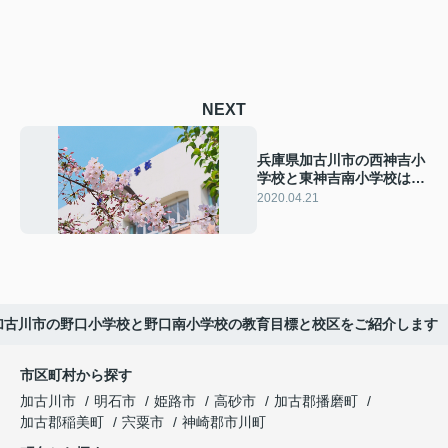
NEXT
兵庫県加古川市の西神吉小
学校と東神吉南小学校は盛
んな地域交流が魅力
2020.04.21
加古川市の野口小学校と野口南小学校の教育目標と校区をご紹介します
市区町村から探す
加古川市
明石市
姫路市
高砂市
加古郡播磨町
加古郡稲美町
宍粟市
神崎郡市川町