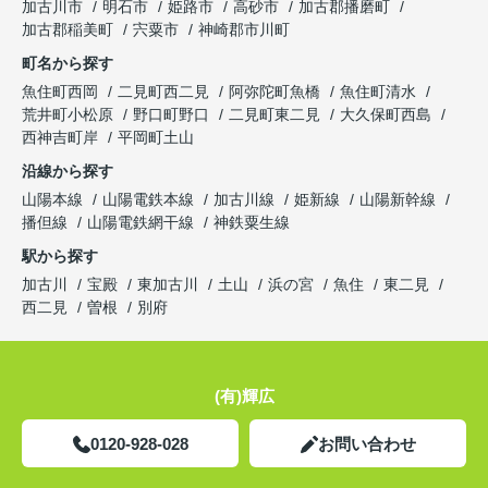
加古川市
明石市
姫路市
高砂市
加古郡播磨町
加古郡稲美町
宍粟市
神崎郡市川町
町名から探す
魚住町西岡
二見町西二見
阿弥陀町魚橋
魚住町清水
荒井町小松原
野口町野口
二見町東二見
大久保町西島
西神吉町岸
平岡町土山
沿線から探す
山陽本線
山陽電鉄本線
加古川線
姫新線
山陽新幹線
播但線
山陽電鉄網干線
神鉄粟生線
駅から探す
加古川
宝殿
東加古川
土山
浜の宮
魚住
東二見
西二見
曽根
別府
(有)輝広
0120-928-028
お問い合わせ