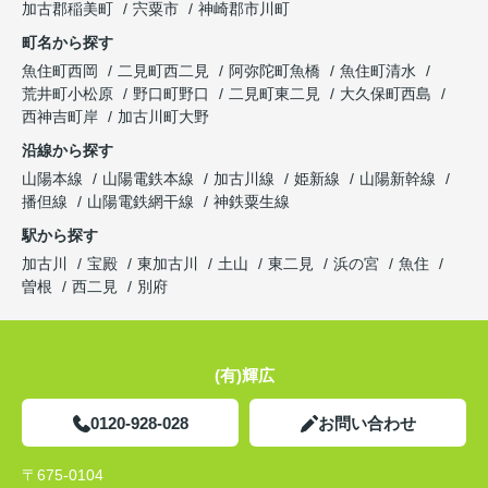
加古郡稲美町
宍粟市
神崎郡市川町
町名から探す
魚住町西岡
二見町西二見
阿弥陀町魚橋
魚住町清水
荒井町小松原
野口町野口
二見町東二見
大久保町西島
西神吉町岸
加古川町大野
沿線から探す
山陽本線
山陽電鉄本線
加古川線
姫新線
山陽新幹線
播但線
山陽電鉄網干線
神鉄粟生線
駅から探す
加古川
宝殿
東加古川
土山
東二見
浜の宮
魚住
曽根
西二見
別府
(有)輝広
0120-928-028
お問い合わせ
〒675-0104