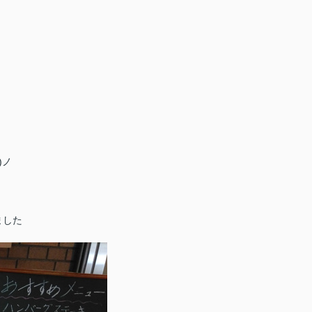
)ノ
ました