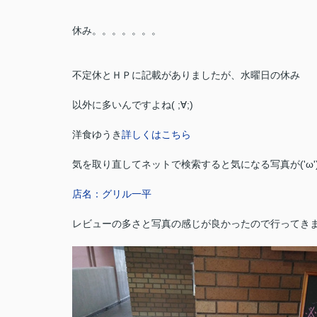
休み。。。。。。。
不定休とＨＰに記載がありましたが、水曜日の休み
以外に多いんですよね( ;∀;)
洋食ゆうき
詳しくはこちら
気を取り直してネットで検索すると気になる写真が('ω'
店名：グリル一平
レビューの多さと写真の感じが良かったので行ってき