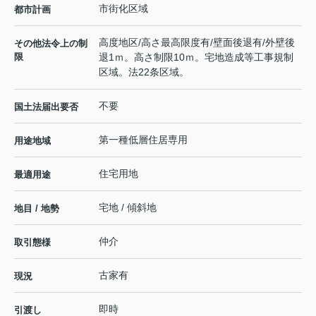
市街化区域
都市計画
高度地区/高さ最高限度有/壁面後退有/外壁後
その他法令上の制
限
退1ｍ。高さ制限10ｍ。宅地造成等工事規制
区域。法22条区域。
不要
国土法届出要否
第一種低層住居専用
用途地域
住宅用地
最適用途
宅地 / 傾斜地
地目 / 地勢
仲介
取引態様
古家有
現況
即時
引渡し