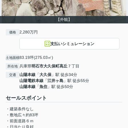
【外観】
2,280万円
価格
支払いシミュレーション
83.19坪(275.03㎡)
土地面積
兵庫県
明石市
大久保町高丘
７丁目
所在地
山陽本線
「
大久保
」駅 徒歩34分
交通
山陽電鉄本線
「
江井ヶ島
」駅 徒歩55分
山陽本線
「
魚住
」駅 徒歩50分
セールスポイント
・建築条件なし
・敷地広々約83坪
・前面道路６ｍ
・日当たり良好