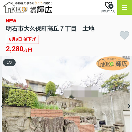
0
お気に入り
NEW
明石市大久保町高丘７丁目 土地
8月6日 値下げ
2,280
万円
1
/
6