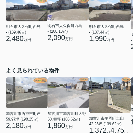
明石市大久保町西島
明石市大久保町西島
明石市大久保町西島
- (200.13㎡)
- (137.44㎡)
- (139.46㎡)
2,090
1,990
2,480
万円
万円
万円
-
よく見られている物件
加古川市西神吉町岸
加古川市加古川町大野
5
加古川市平岡町土山
59.97坪 (198.25㎡)
50.40坪 (166.62㎡)
2,180
1,860
42.23坪 (139.62㎡)
万円
万円
1,372
4,750
万
円