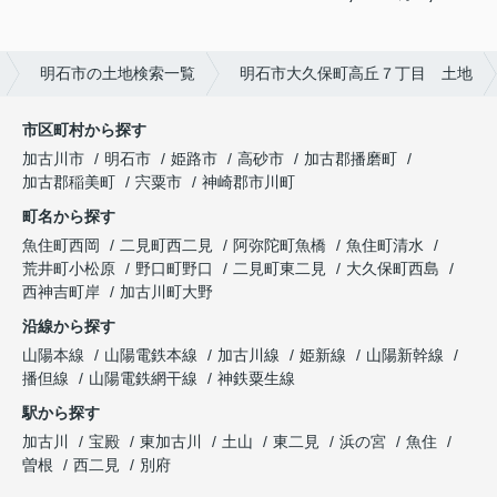
明石市の土地検索一覧
明石市大久保町高丘７丁目 土地
市区町村から探す
加古川市
明石市
姫路市
高砂市
加古郡播磨町
加古郡稲美町
宍粟市
神崎郡市川町
町名から探す
魚住町西岡
二見町西二見
阿弥陀町魚橋
魚住町清水
荒井町小松原
野口町野口
二見町東二見
大久保町西島
西神吉町岸
加古川町大野
沿線から探す
山陽本線
山陽電鉄本線
加古川線
姫新線
山陽新幹線
播但線
山陽電鉄網干線
神鉄粟生線
駅から探す
加古川
宝殿
東加古川
土山
東二見
浜の宮
魚住
曽根
西二見
別府