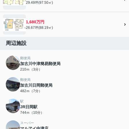
29.49坪(97.50㎡)
1,680万円
26.67坪(88.19㎡)
周辺施設
郵便局
加古川中津簡易郵便局
210ｍ（3分）
郵便局
加古川日岡郵便局
482ｍ（7分）
駅
JR日岡駅
744ｍ（10分）
スーパー
マルアイ中津店