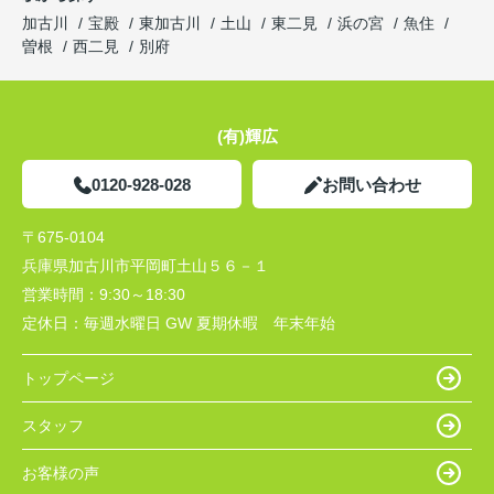
加古川
宝殿
東加古川
土山
東二見
浜の宮
魚住
曽根
西二見
別府
(有)輝広
0120-928-028
お問い合わせ
〒675-0104
兵庫県加古川市平岡町土山５６－１
営業時間：
9:30～18:30
定休日：
毎週水曜日 GW 夏期休暇 年末年始
トップページ
スタッフ
お客様の声