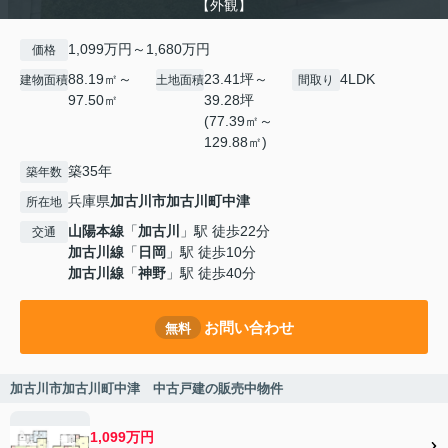
【外観】
1,099万円～1,680万円
価格
88.19㎡～
23.41坪～
4LDK
建物面積
土地面積
間取り
97.50㎡
39.28坪
(77.39㎡～
129.88㎡)
築35年
築年数
兵庫県
加古川市
加古川町中津
所在地
山陽本線
「
加古川
」駅 徒歩22分
交通
加古川線
「
日岡
」駅 徒歩10分
加古川線
「
神野
」駅 徒歩40分
お問い合わせ
無料
加古川市加古川町中津 中古戸建の販売中物件
1,099万円