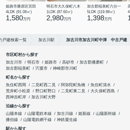
姫路市勝原区宮田
明石市大久保町八木
加古郡稲美町六分一
4LDK (91.08㎡)
1LDK (87.60㎡)
5LDK (119.88㎡)
4
1,580
2,980
1,398
万円
万円
万円
の戸建検索一覧
加古川駅
加古川市加古川町中津 中古戸建
市区町村から探す
加古川市
明石市
姫路市
高砂市
加古郡播磨町
加古郡稲美町
宍粟市
神崎郡市川町
町名から探す
魚住町西岡
二見町西二見
阿弥陀町魚橋
魚住町清水
荒井町小松原
野口町野口
二見町東二見
大久保町西島
西神吉町岸
加古川町大野
沿線から探す
山陽本線
山陽電鉄本線
加古川線
姫新線
山陽新幹線
播但線
山陽電鉄網干線
神鉄粟生線
駅から探す