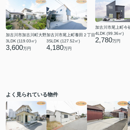
加古川市尾上町今
4LDK (99.36㎡)
加古川市加古川町大野
加古川市尾上町養田２丁目
2,780
万円
3LDK (119.03㎡)
3SLDK (127.52㎡)
3,600
4,180
万円
万円
よく見られている物件