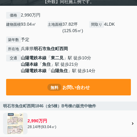
【外観】同社施工例です。
2,990万円
価格
93.04㎡
37.82坪
4LDK
建物面積
土地面積
間取り
(125.05㎡)
予定
築年数
兵庫県
明石市
魚住町西岡
所在地
山陽電鉄本線
「
東二見
」駅 徒歩10分
交通
山陽本線
「
魚住
」駅 徒歩21分
山陽電鉄本線
「
山陽魚住
」駅 徒歩14分
お問い合わせ
無料
明石市魚住町西岡1846（全5棟）B号棟の販売中物件
2,990万円
28.14坪(93.04㎡)