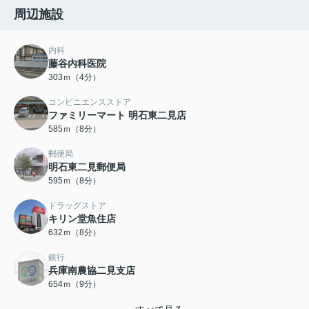
周辺施設
内科
藤谷内科医院
303ｍ（4分）
コンビニエンスストア
ファミリーマート 明石東二見店
585ｍ（8分）
郵便局
明石東二見郵便局
595ｍ（8分）
ドラッグストア
キリン堂魚住店
632ｍ（8分）
銀行
兵庫南農協二見支店
654ｍ（9分）