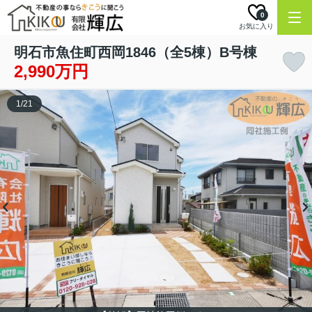
0
お気に入り
明石市魚住町西岡1846（全5棟）B号棟
2,990万円
1
/
21