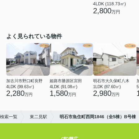
4LDK (118.73㎡)
2,800
万円
よく見られている物件
加古川市野口町良野
姫路市勝原区宮田
明石市大久保町八木
4LDK (99.63㎡)
4LDK (91.08㎡)
1LDK (87.60㎡)
5
2,280
1,580
2,980
万円
万円
万円
検索一覧
東二見駅
明石市魚住町西岡1846（全5棟）B号棟
(有)輝広