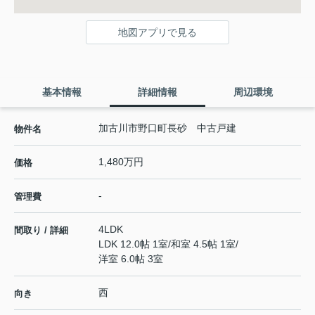
地図アプリで見る
基本情報
詳細情報
周辺環境
加古川市野口町長砂 中古戸建
物件名
1,480万円
価格
-
管理費
4LDK
間取り / 詳細
LDK 12.0帖 1室
/
和室 4.5帖 1室
/
洋室 6.0帖 3室
西
向き