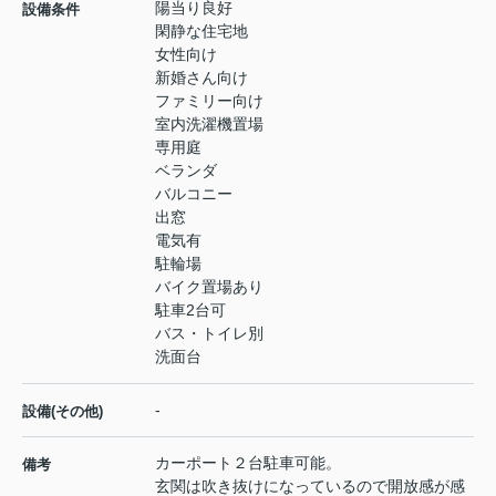
陽当り良好
設備条件
閑静な住宅地
女性向け
新婚さん向け
ファミリー向け
室内洗濯機置場
専用庭
ベランダ
バルコニー
出窓
電気有
駐輪場
バイク置場あり
駐車2台可
バス・トイレ別
洗面台
-
設備(その他)
カーポート２台駐車可能。
備考
玄関は吹き抜けになっているので開放感が感