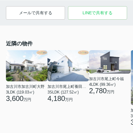
メールで共有する
LINEで共有する
近隣の物件
加古川市尾上町今福
4LDK (99.36㎡)
加古川市加古川町大野
加古川市尾上町養田２丁目
2,780
万円
3LDK (119.03㎡)
3SLDK (127.52㎡)
3,600
4,180
万円
万円
3