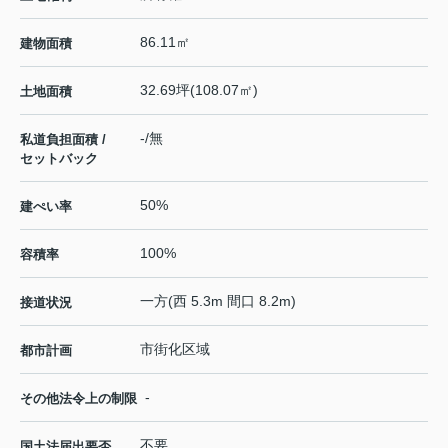
86.11㎡
建物面積
32.69坪(108.07㎡)
土地面積
-/無
私道負担面積 /
セットバック
50%
建ぺい率
100%
容積率
一方(西 5.3m 間口 8.2m)
接道状況
市街化区域
都市計画
-
その他法令上の制限
不要
国土法届出要否