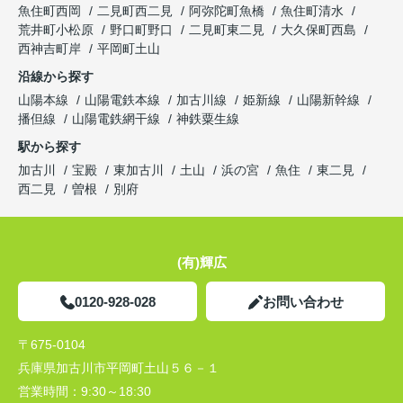
魚住町西岡
二見町西二見
阿弥陀町魚橋
魚住町清水
荒井町小松原
野口町野口
二見町東二見
大久保町西島
西神吉町岸
平岡町土山
沿線から探す
山陽本線
山陽電鉄本線
加古川線
姫新線
山陽新幹線
播但線
山陽電鉄網干線
神鉄粟生線
駅から探す
加古川
宝殿
東加古川
土山
浜の宮
魚住
東二見
西二見
曽根
別府
(有)輝広
0120-928-028
お問い合わせ
〒675-0104
兵庫県加古川市平岡町土山５６－１
営業時間：
9:30～18:30