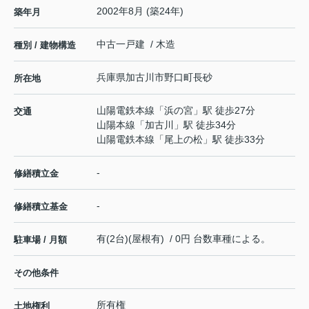
2002年8月 (築24年)
築年月
中古一戸建 / 木造
種別 / 建物構造
兵庫県
加古川市
野口町長砂
所在地
山陽電鉄本線
「
浜の宮
」駅 徒歩27分
交通
山陽本線
「
加古川
」駅 徒歩34分
山陽電鉄本線
「
尾上の松
」駅 徒歩33分
-
修繕積立金
-
修繕積立基金
有(2台)(屋根有) / 0円 台数車種による。
駐車場 / 月額
その他条件
所有権
土地権利