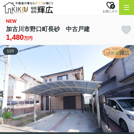
0
お気に入り
NEW
加古川市野口町長砂 中古戸建
1,480
万円
1
/
25