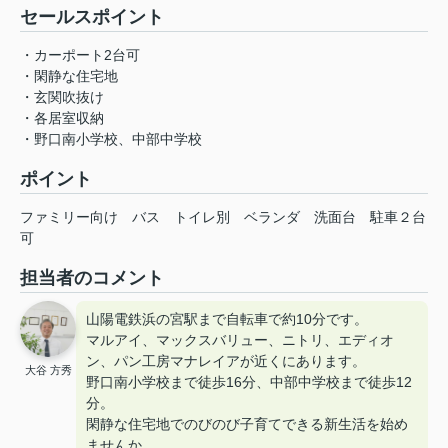
セールスポイント
・カーポート2台可
・閑静な住宅地
・玄関吹抜け
・各居室収納
・野口南小学校、中部中学校
ポイント
ファミリー向け
バス
トイレ別
ベランダ
洗面台
駐車２台
可
担当者のコメント
山陽電鉄浜の宮駅まで自転車で約10分です。
マルアイ、マックスバリュー、ニトリ、エディオ
ン、パン工房マナレイアが近くにあります。
大谷 方秀
野口南小学校まで徒歩16分、中部中学校まで徒歩12
分。
閑静な住宅地でのびのび子育てできる新生活を始め
ませんか。