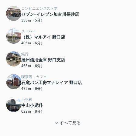
コンビニエンスストア
セブン−イレブン加古川長砂店
388ｍ（5分）
スーパー
（株）マルアイ 野口店
405ｍ（6分）
銀行
播州信用金庫 野口支店
465ｍ（6分）
喫茶店・カフェ
石窯パン工房マナレイア 野口店
472ｍ（6分）
小児科
中山小児科
622ｍ（8分）
すべて見る