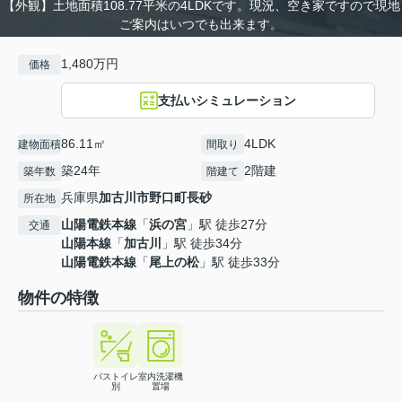
【外観】土地面積108.77平米の4LDKです。現況、空き家ですので現地
ご案内はいつでも出来ます。
1,480万円
価格
支払いシミュレーション
86.11㎡
4LDK
建物面積
間取り
築24年
2階建
築年数
階建て
兵庫県
加古川市
野口町長砂
所在地
山陽電鉄本線
「
浜の宮
」駅 徒歩27分
交通
山陽本線
「
加古川
」駅 徒歩34分
山陽電鉄本線
「
尾上の松
」駅 徒歩33分
物件の特徴
バストイレ
室内洗濯機
別
置場