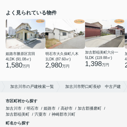
よく見られている物件
加古郡稲美町六分一
姫路市勝原区宮田
明石市大久保町八木
5LDK (119.88㎡)
4LDK (91.08㎡)
1LDK (87.60㎡)
4
1,398
1,580
2,980
万円
万円
万円
加古川市の戸建検索一覧
加古川市野口町長砂 中古戸建
市区町村から探す
加古川市
明石市
姫路市
高砂市
加古郡播磨町
加古郡稲美町
宍粟市
神崎郡市川町
町名から探す