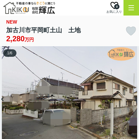
0
お気に入り
NEW
加古川市平岡町土山 土地
2,280
万円
1
/
6