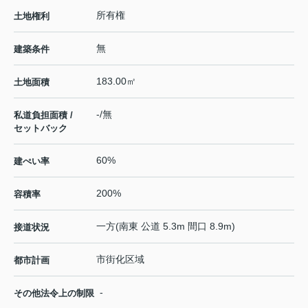
所有権
土地権利
無
建築条件
183.00㎡
土地面積
-/無
私道負担面積 /
セットバック
60%
建ぺい率
200%
容積率
一方(南東 公道 5.3m 間口 8.9m)
接道状況
市街化区域
都市計画
-
その他法令上の制限