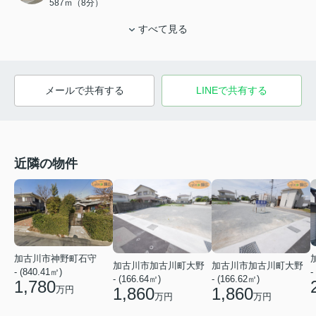
587ｍ（8分）
すべて見る
メールで共有する
LINEで共有する
近隣の物件
加古川市神野町石守
加古川市加古川町大野
加古川市加古川町大野
- (840.41㎡)
-
- (166.64㎡)
- (166.62㎡)
1,780
万円
1,860
1,860
万円
万円