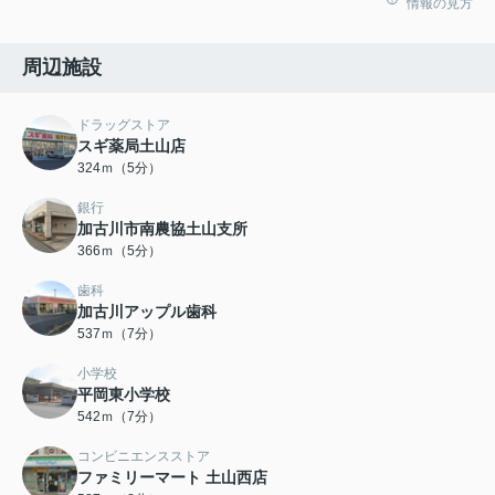
情報の見方
周辺施設
ドラッグストア
スギ薬局土山店
324ｍ（5分）
銀行
加古川市南農協土山支所
366ｍ（5分）
歯科
加古川アップル歯科
537ｍ（7分）
小学校
平岡東小学校
542ｍ（7分）
コンビニエンスストア
ファミリーマート 土山西店