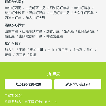
町名から探す
魚住町西岡
二見町西二見
阿弥陀町魚橋
魚住町清水
荒井町小松原
野口町野口
二見町東二見
大久保町西島
西神吉町岸
加古川町大野
沿線から探す
山陽本線
山陽電鉄本線
加古川線
姫新線
山陽新幹線
播但線
山陽電鉄網干線
神鉄粟生線
駅から探す
加古川
宝殿
東加古川
土山
東二見
浜の宮
魚住
曽根
西二見
別府
(有)輝広
0120-928-028
お問い合わせ
〒675-0104
兵庫県加古川市平岡町土山５６－１