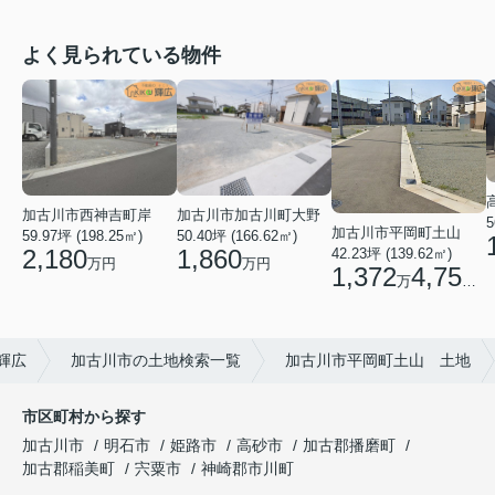
よく見られている物件
加古川市西神吉町岸
加古川市加古川町大野
5
加古川市平岡町土山
59.97坪 (198.25㎡)
50.40坪 (166.62㎡)
2,180
1,860
42.23坪 (139.62㎡)
万円
万円
1,372
4,750
万
円
輝広
加古川市の土地検索一覧
加古川市平岡町土山 土地
市区町村から探す
加古川市
明石市
姫路市
高砂市
加古郡播磨町
加古郡稲美町
宍粟市
神崎郡市川町