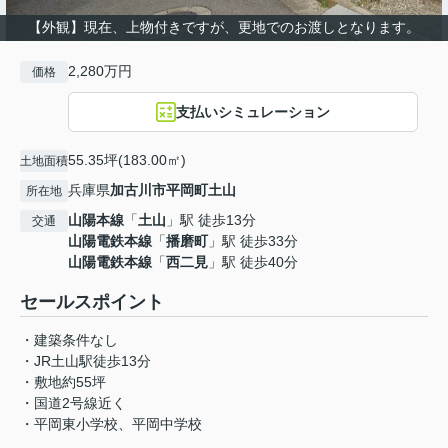
【外観】現在、上物付きですが、更地でのお渡しとなります。
2,280万円
価格
支払いシミュレーション
55.35坪(183.00㎡)
土地面積
兵庫県
加古川市
平岡町土山
所在地
山陽本線
「
土山
」駅 徒歩13分
交通
山陽電鉄本線
「
播磨町
」駅 徒歩33分
山陽電鉄本線
「
西二見
」駅 徒歩40分
セールスポイント
・建築条件なし
・JR土山駅徒歩13分
・敷地約55坪
・国道2号線近く
・平岡東小学校、平岡中学校