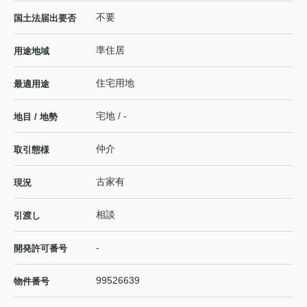
不要
国土法届出要否
準住居
用途地域
住宅用地
最適用途
宅地 / -
地目 / 地勢
仲介
取引態様
古家有
現況
相談
引渡し
-
開発許可番号
99526639
物件番号