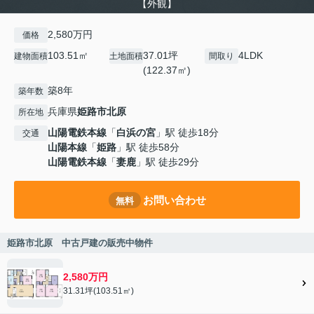
【外観】
2,580万円
価格
103.51㎡
37.01坪
4LDK
建物面積
土地面積
間取り
(122.37㎡)
築8年
築年数
兵庫県
姫路市
北原
所在地
山陽電鉄本線
「
白浜の宮
」駅 徒歩18分
交通
山陽本線
「
姫路
」駅 徒歩58分
山陽電鉄本線
「
妻鹿
」駅 徒歩29分
お問い合わせ
無料
姫路市北原 中古戸建の販売中物件
2,580万円
31.31坪(103.51㎡)