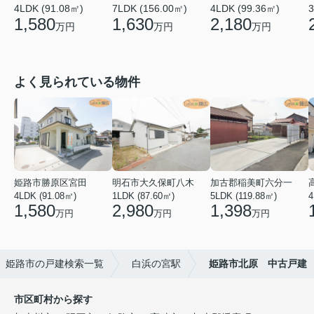
4LDK (91.08㎡)
7LDK (156.00㎡)
4LDK (99.36㎡)
3
1,580
1,630
2,180
万円
万円
万円
よく見られている物件
姫路市勝原区宮田
明石市大久保町八木
加古郡稲美町六分一
4LDK (91.08㎡)
1LDK (87.60㎡)
5LDK (119.88㎡)
4
1,580
2,980
1,398
万円
万円
万円
姫路市の戸建検索一覧
白浜の宮駅
姫路市北原 中古戸建
市区町村から探す