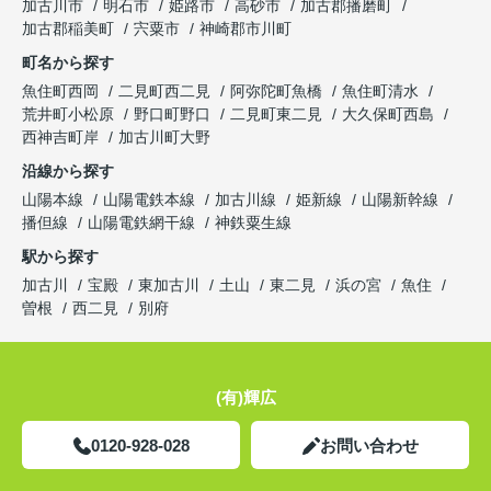
加古川市
明石市
姫路市
高砂市
加古郡播磨町
加古郡稲美町
宍粟市
神崎郡市川町
町名から探す
魚住町西岡
二見町西二見
阿弥陀町魚橋
魚住町清水
荒井町小松原
野口町野口
二見町東二見
大久保町西島
西神吉町岸
加古川町大野
沿線から探す
山陽本線
山陽電鉄本線
加古川線
姫新線
山陽新幹線
播但線
山陽電鉄網干線
神鉄粟生線
駅から探す
加古川
宝殿
東加古川
土山
東二見
浜の宮
魚住
曽根
西二見
別府
(有)輝広
0120-928-028
お問い合わせ