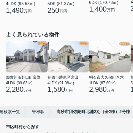
4
6DK (170.73㎡)
4LDK (95.58㎡)
5DK (81.37㎡)
1,400
1,490
250
万円
万円
万円
よく見られている物件
加古川市野口町良野
姫路市勝原区宮田
明石市大久保町八木
4LDK (99.63㎡)
4LDK (91.08㎡)
1LDK (87.60㎡)
5
2,280
1,580
2,980
万円
万円
万円
建検索一覧
曽根駅
高砂市阿弥陀町北池2期（全2棟）2号棟
市区町村から探す