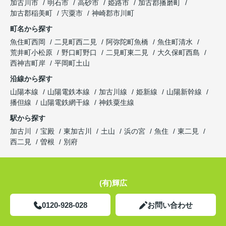
加古川市
明石市
高砂市
姫路市
加古郡播磨町
加古郡稲美町
宍粟市
神崎郡市川町
町名から探す
魚住町西岡
二見町西二見
阿弥陀町魚橋
魚住町清水
荒井町小松原
野口町野口
二見町東二見
大久保町西島
西神吉町岸
平岡町土山
沿線から探す
山陽本線
山陽電鉄本線
加古川線
姫新線
山陽新幹線
播但線
山陽電鉄網干線
神鉄粟生線
駅から探す
加古川
宝殿
東加古川
土山
浜の宮
魚住
東二見
西二見
曽根
別府
(有)輝広
0120-928-028
お問い合わせ