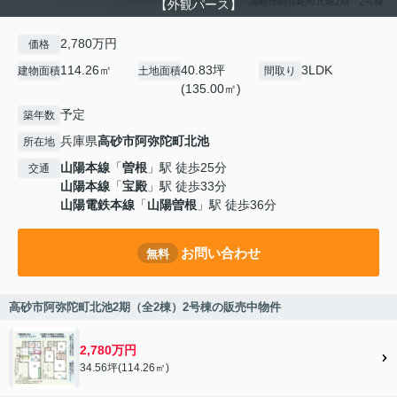
【外観パース】
2,780万円
価格
114.26㎡
40.83坪
3LDK
建物面積
土地面積
間取り
(135.00㎡)
予定
築年数
兵庫県
高砂市
阿弥陀町北池
所在地
山陽本線
「
曽根
」駅 徒歩25分
交通
山陽本線
「
宝殿
」駅 徒歩33分
山陽電鉄本線
「
山陽曽根
」駅 徒歩36分
お問い合わせ
無料
高砂市阿弥陀町北池2期（全2棟）2号棟の販売中物件
2,780万円
34.56坪(114.26㎡)