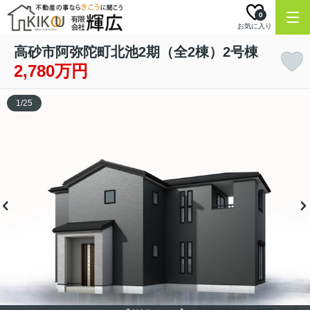
0
お気に入り
高砂市阿弥陀町北池2期（全2棟）2号棟
2,780万円
1
/
25