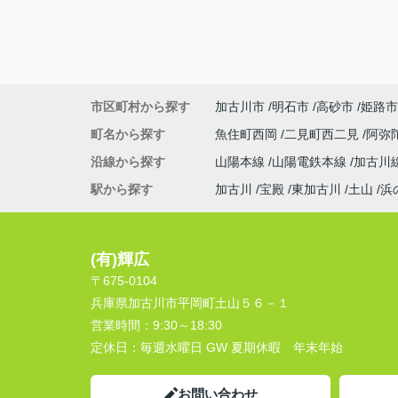
市区町村から探す
加古川市
明石市
高砂市
姫路市
町名から探す
魚住町西岡
二見町西二見
阿弥
沿線から探す
山陽本線
山陽電鉄本線
加古川
駅から探す
加古川
宝殿
東加古川
土山
浜
(有)輝広
〒675-0104
兵庫県加古川市平岡町土山５６－１
営業時間：
9:30～18:30
定休日：
毎週水曜日 GW 夏期休暇 年末年始
お問い合わせ