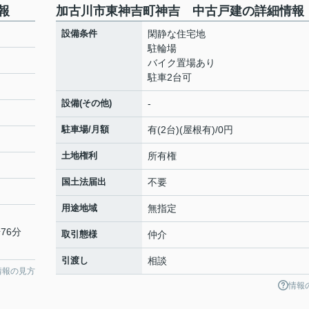
報
加古川市東神吉町神吉 中古戸建の詳細情報
設備条件
閑静な住宅地
駐輪場
バイク置場あり
駐車2台可
設備(その他)
-
駐車場/月額
有(2台)(屋根有)/0円
土地権利
所有権
国土法届出
不要
用途地域
無指定
76分
取引態様
仲介
引渡し
相談
情報の見方
情報