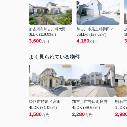
加古川市加古川町大野
加古川市尾上町養田２丁目
3LDK (119.03㎡)
3SLDK (127.52㎡)
3
3,600
4,180
3
万円
万円
よく見られている物件
姫路市勝原区宮田
加古川市野口町良野
明石市
4LDK (91.08㎡)
4LDK (99.63㎡)
1LDK 
1,580
2,280
2,98
万円
万円