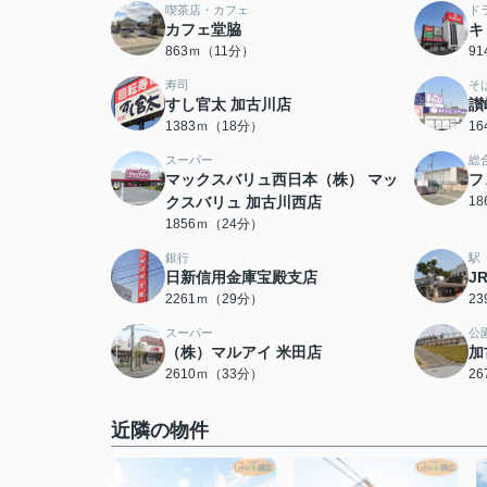
喫茶店・カフェ
ド
カフェ堂脇
キ
863ｍ（11分）
9
寿司
そ
すし官太 加古川店
讃
1383ｍ（18分）
1
スーパー
総
マックスバリュ西日本（株） マッ
フ
クスバリュ 加古川西店
1
1856ｍ（24分）
銀行
駅
日新信用金庫宝殿支店
J
2261ｍ（29分）
2
スーパー
公
（株）マルアイ 米田店
加
2610ｍ（33分）
2
近隣の物件