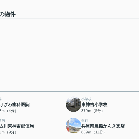
の物件
科
小学校
けざわ歯科医院
東神吉小学校
42ｍ（4分）
379ｍ（5分）
便局
銀行
古川東神吉郵便局
兵庫南農協かんき支店
81ｍ（9分）
839ｍ（11分）