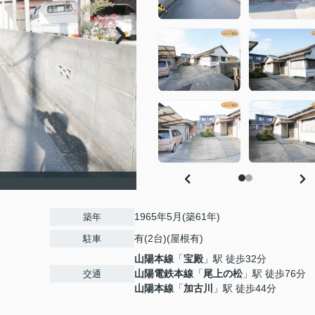
】
1965年5月(築61年)
築年
有(2台)(屋根有)
駐車
山陽本線
「
宝殿
」駅 徒歩32分
山陽電鉄本線
「
尾上の松
」駅 徒歩76分
交通
山陽本線
「
加古川
」駅 徒歩44分