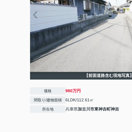
【前面道路含む現地写真
980万円
価格
6LDK/112.61㎡
間取り/建物面積
兵庫県
加古川市
東神吉町神吉
所在地