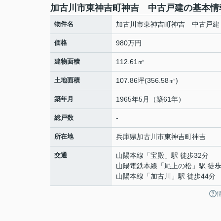
加古川市東神吉町神吉 中古戸建の基本情
物件名
加古川市東神吉町神吉 中古戸建
価格
980万円
建物面積
112.61㎡
土地面積
107.86坪(356.58㎡)
築年月
1965年5月（築61年）
総戸数
-
所在地
兵庫県
加古川市
東神吉町神吉
交通
山陽本線
「
宝殿
」駅 徒歩32分
山陽電鉄本線
「
尾上の松
」駅 徒歩
山陽本線
「
加古川
」駅 徒歩44分