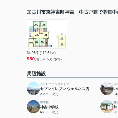
加古川市東神吉町神吉 中古戸建で募集中
34.06坪 (112.61㎡)
980
万円(9.09万円/坪)
周辺施設
コンビニエンスストア
歯
セブンイレブン ウェルネス店
い
236ｍ（3分）
2
中学校
郵
神吉中学校
加
668ｍ（9分）
6