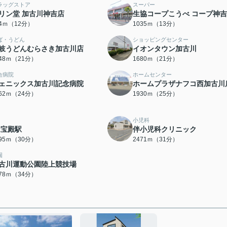
ラッグストア
スーパー
リン堂 加古川神吉店
生協コープこうべ コープ神吉
14ｍ（12分）
1035ｍ（13分）
ば・うどん
ショッピングセンター
岐うどんむらさき加古川店
イオンタウン加古川
648ｍ（21分）
1680ｍ（21分）
合病院
ホームセンター
ェニックス加古川記念病院
ホームプラザナフコ西加古川
862ｍ（24分）
1930ｍ（25分）
小児科
R宝殿駅
伴小児科クリニック
395ｍ（30分）
2471ｍ（31分）
園
古川運動公園陸上競技場
678ｍ（34分）