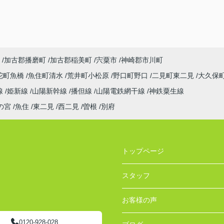
加古郡播磨町
加古郡稲美町
宍粟市
神崎郡市川町
陀町魚橋
魚住町清水
荒井町小松原
野口町野口
二見町東二見
大久保
線
姫新線
山陽新幹線
播但線
山陽電鉄網干線
神鉄粟生線
の宮
魚住
東二見
西二見
曽根
別府
トップページ
スタッフ
お客様の声
0120-928-028