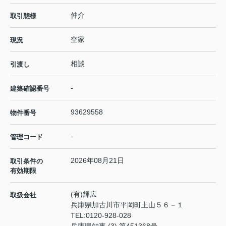
仲介
取引態様
空家
現況
相談
引渡し
-
建築確認番号
93629558
物件番号
-
管理コード
2026年08月21日
取引条件の
有効期限
(有)輝広
取扱会社
兵庫県加古川市平岡町土山５６－１
TEL:
0120-928-028
兵庫県知事 (3) 第451368号