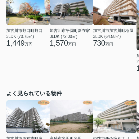
加古川市野口町野口
加古川市平岡町新在家
加古川市加古川町稲屋
3LDK (70.75㎡)
3LDK (72.00㎡)
3LDK (64.58㎡)
1,449
1,570
730
万円
万円
万円
2
よく見られている物件
加古川市西神吉町岸
高砂市米田町米田
姫路市西今宿６丁目