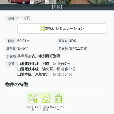
【外観】
950万円
価格
支払いシミュレーション
69.01㎡
4DK
面積
間取り
築45年
3階/11階建
築年数
所在階
兵庫県
加古川市
別府町別府
所在地
山陽電鉄本線
「
別府
」駅 徒歩7分
交通
山陽電鉄本線
「
浜の宮
」駅 徒歩27分
山陽本線
「
東加古川
」駅 徒歩34分
物件の特徴
バストイレ
室内洗濯機
エレベータ
別
置場
ー