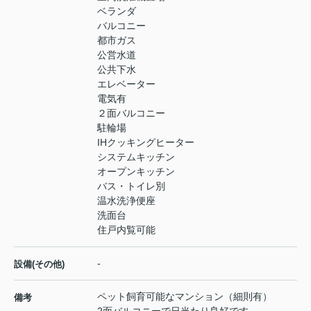
ベランダ
バルコニー
都市ガス
公営水道
公共下水
エレベーター
電気有
２面バルコニー
駐輪場
IHクッキングヒーター
システムキッチン
オープンキッチン
バス・トイレ別
温水洗浄便座
洗面台
住戸内覧可能
-
設備(その他)
ペット飼育可能なマンション（細則有）
備考
2面バルコニーで日当たり良好です。