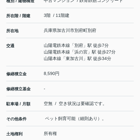
中古マンション / 鉄骨鉄筋コンクリート
種別 / 建物構造
3階 / 11階建
所在階 / 階建
兵庫県
加古川市
別府町別府
所在地
山陽電鉄本線
「
別府
」駅 徒歩7分
交通
山陽電鉄本線
「
浜の宮
」駅 徒歩27分
山陽本線
「
東加古川
」駅 徒歩34分
8,590円
修繕積立金
-
修繕積立基金
空無 / 空き状況は要確認です。
駐車場 / 月額
ペット飼育可能（細則あり）。
その他条件
所有権
土地権利