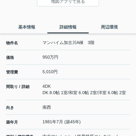
地図アプリで見る
基本情報
詳細情報
周辺環境
マンハイム加古川A棟 3階
物件名
950万円
価格
5,010円
管理費
4DK
間取り / 詳細
DK 8.0帖 1室
/
和室 6.0帖 2室
/
洋室 6.0帖 2室
南西
向き
1981年7月 (築45年)
築年月