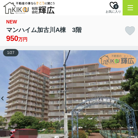
0
お気に入り
NEW
マンハイム加古川A棟 3階
950
万円
1
/
27