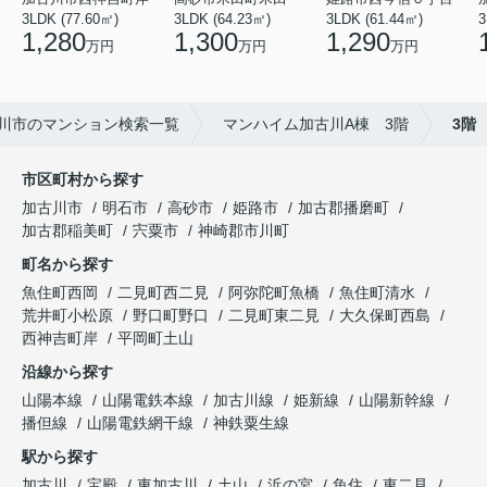
3LDK (77.60㎡)
3LDK (64.23㎡)
3LDK (61.44㎡)
3
1,280
1,300
1,290
万円
万円
万円
川市のマンション検索一覧
マンハイム加古川A棟 3階
3階
市区町村から探す
加古川市
明石市
高砂市
姫路市
加古郡播磨町
加古郡稲美町
宍粟市
神崎郡市川町
町名から探す
魚住町西岡
二見町西二見
阿弥陀町魚橋
魚住町清水
荒井町小松原
野口町野口
二見町東二見
大久保町西島
西神吉町岸
平岡町土山
沿線から探す
山陽本線
山陽電鉄本線
加古川線
姫新線
山陽新幹線
播但線
山陽電鉄網干線
神鉄粟生線
駅から探す
加古川
宝殿
東加古川
土山
浜の宮
魚住
東二見