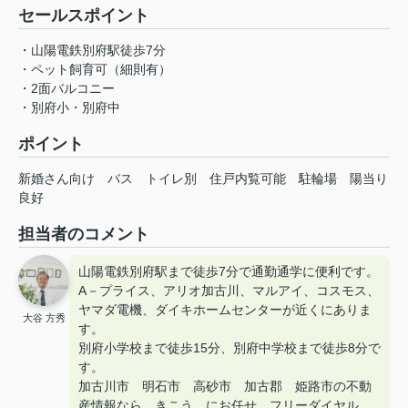
セールスポイント
・山陽電鉄別府駅徒歩7分
・ペット飼育可（細則有）
・2面バルコニー
・別府小・別府中
ポイント
新婚さん向け
バス
トイレ別
住戸内覧可能
駐輪場
陽当り
良好
担当者のコメント
山陽電鉄別府駅まで徒歩7分で通勤通学に便利です。
A－プライス、アリオ加古川、マルアイ、コスモス、
ヤマダ電機、ダイキホームセンターが近くにありま
大谷 方秀
す。
別府小学校まで徒歩15分、別府中学校まで徒歩8分で
す。
加古川市 明石市 高砂市 加古郡 姫路市の不動
産情報なら きこう にお任せ。フリーダイヤル