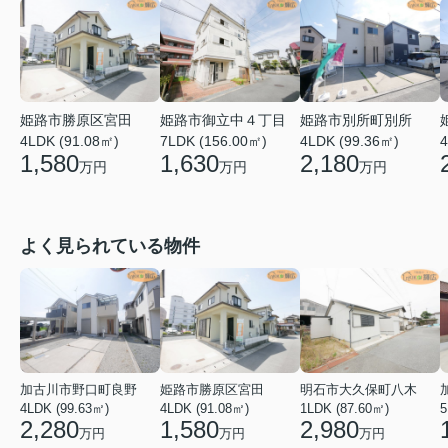
姫路市勝原区宮田
姫路市御立中４丁目
姫路市別所町別所
4LDK (91.08㎡)
7LDK (156.00㎡)
4LDK (99.36㎡)
4
1,580
1,630
2,180
万円
万円
万円
よく見られている物件
加古川市野口町良野
姫路市勝原区宮田
明石市大久保町八木
4LDK (99.63㎡)
4LDK (91.08㎡)
1LDK (87.60㎡)
5
2,280
1,580
2,980
万円
万円
万円