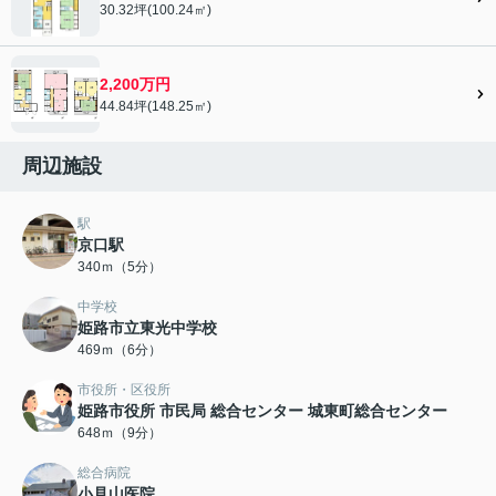
30.32坪(100.24㎡)
2,200万円
44.84坪(148.25㎡)
周辺施設
駅
京口駅
340ｍ（5分）
中学校
姫路市立東光中学校
469ｍ（6分）
市役所・区役所
姫路市役所 市民局 総合センター 城東町総合センター
648ｍ（9分）
総合病院
小見山医院