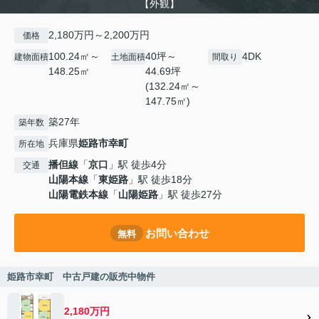
【外観】
2,180万円～2,200万円
価格
100.24㎡～
40坪～
4DK
建物面積
土地面積
間取り
148.25㎡
44.69坪
(132.24㎡～
147.75㎡)
築27年
築年数
兵庫県
姫路市
幸町
所在地
播但線
「
京口
」駅 徒歩4分
交通
山陽本線
「
東姫路
」駅 徒歩18分
山陽電鉄本線
「
山陽姫路
」駅 徒歩27分
お問い合わせ
無料
姫路市幸町 中古戸建の販売中物件
2,180万円