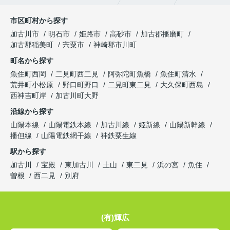
市区町村から探す
加古川市
明石市
姫路市
高砂市
加古郡播磨町
加古郡稲美町
宍粟市
神崎郡市川町
町名から探す
魚住町西岡
二見町西二見
阿弥陀町魚橋
魚住町清水
荒井町小松原
野口町野口
二見町東二見
大久保町西島
西神吉町岸
加古川町大野
沿線から探す
山陽本線
山陽電鉄本線
加古川線
姫新線
山陽新幹線
播但線
山陽電鉄網干線
神鉄粟生線
駅から探す
加古川
宝殿
東加古川
土山
東二見
浜の宮
魚住
曽根
西二見
別府
(有)輝広