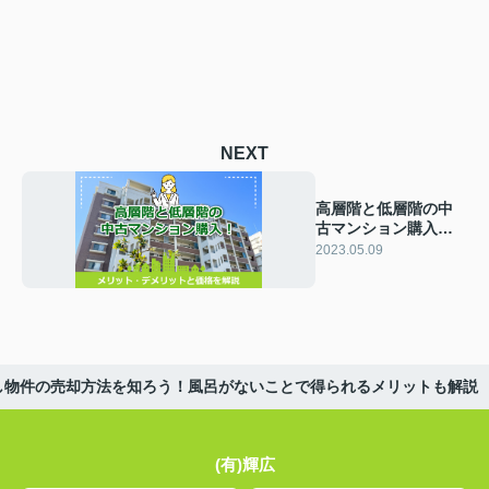
NEXT
高層階と低層階の中
古マンション購入！
メリット・デメリッ
2023.05.09
トと価格を解説
し物件の売却方法を知ろう！風呂がないことで得られるメリットも解説
(有)輝広