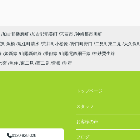
加古郡播磨町
加古郡稲美町
宍粟市
神崎郡市川町
陀町魚橋
魚住町清水
荒井町小松原
野口町野口
二見町東二見
大久保
線
姫新線
山陽新幹線
播但線
山陽電鉄網干線
神鉄粟生線
の宮
魚住
東二見
西二見
曽根
別府
トップページ
スタッフ
お客様の声
0120-928-028
ブログ