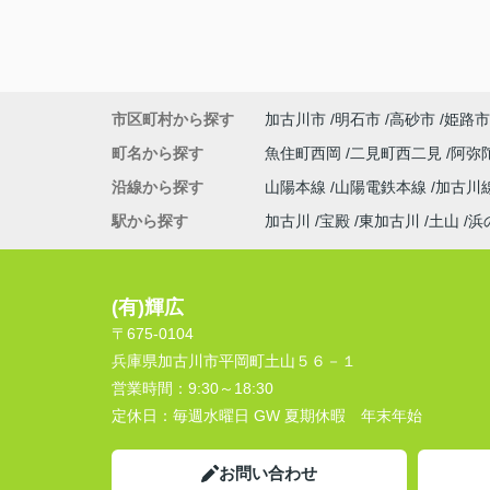
市区町村から探す
加古川市
明石市
高砂市
姫路市
町名から探す
魚住町西岡
二見町西二見
阿弥
沿線から探す
山陽本線
山陽電鉄本線
加古川
駅から探す
加古川
宝殿
東加古川
土山
浜
(有)輝広
〒675-0104
兵庫県加古川市平岡町土山５６－１
営業時間：
9:30～18:30
定休日：
毎週水曜日 GW 夏期休暇 年末年始
お問い合わせ