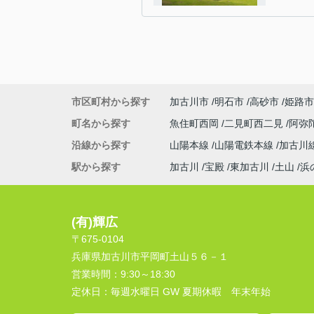
市区町村から探す
加古川市
明石市
高砂市
姫路市
町名から探す
魚住町西岡
二見町西二見
阿弥
沿線から探す
山陽本線
山陽電鉄本線
加古川
駅から探す
加古川
宝殿
東加古川
土山
浜
(有)輝広
〒675-0104
兵庫県加古川市平岡町土山５６－１
営業時間：
9:30～18:30
定休日：
毎週水曜日 GW 夏期休暇 年末年始