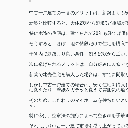
中古一戸建ての一番のメリットは、新築よりも
新築と比較すると、大体
2
割から
5
割ほど相場が
特に木造の住宅は、建てられて
20
年も経てば価
そうすると、ほぼ土地の値段だけで住宅を購入
予算内で新築より良い条件、例えば駅から近い
次に挙げられるメリットは、自分好みに改修で
新築で建売住宅を購入した場合は、すでに間取
しかし中古一戸建ての場合は、安く住宅を購入
に変えたり、壁紙をガラッと変えて雰囲気の違
そのため、こだわりのマイホームを持ちたいと
ん。
特に今は、空家法の施行によって空き家を手放
それにより中古一戸建て市場も盛り上がってい