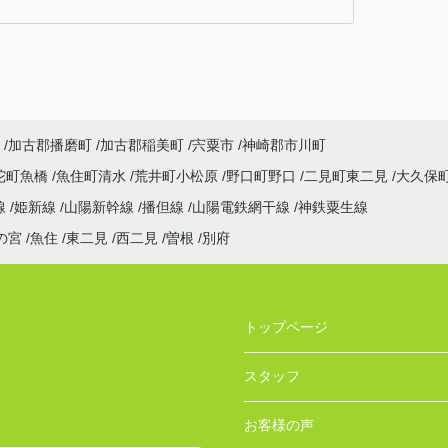
加古郡播磨町
加古郡稲美町
宍粟市
神崎郡市川町
陀町魚橋
魚住町清水
荒井町小松原
野口町野口
二見町東二見
大久保
線
姫新線
山陽新幹線
播但線
山陽電鉄網干線
神鉄粟生線
の宮
魚住
東二見
西二見
曽根
別府
トップページ
スタッフ
お客様の声