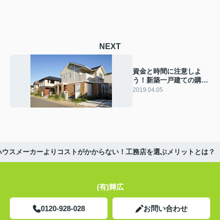
NEXT
資金と時間に注意しよ
う！新築一戸建ての購入
の流れをご紹介！
2019.04.05
ハウスメーカーよりコストがかからない！工務店を選ぶメリットとは？
(有)輝広
0120-928-028
お問い合わせ