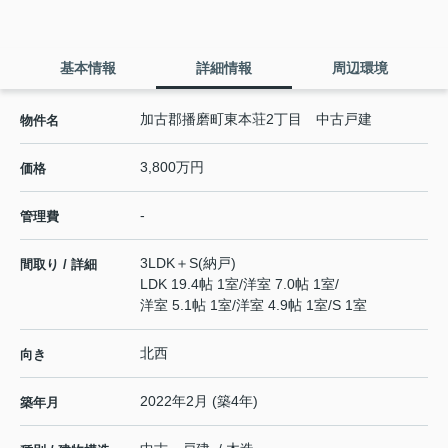
基本情報
詳細情報
周辺環境
加古郡播磨町東本荘2丁目 中古戸建
物件名
3,800万円
価格
-
管理費
3LDK＋S(納戸)
間取り / 詳細
LDK 19.4帖 1室
/
洋室 7.0帖 1室
/
洋室 5.1帖 1室
/
洋室 4.9帖 1室
/
S 1室
北西
向き
2022年2月 (築4年)
築年月