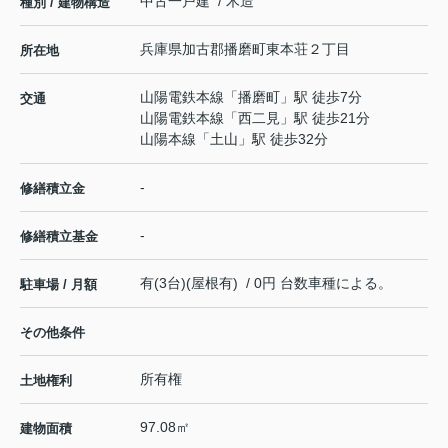
中古一戸建 / 木造
種別 / 建物構造
兵庫県
加古郡播磨町
東本荘
２丁目
所在地
山陽電鉄本線
「
播磨町
」駅 徒歩7分
交通
山陽電鉄本線
「
西二見
」駅 徒歩21分
山陽本線
「
土山
」駅 徒歩32分
-
修繕積立金
-
修繕積立基金
有(3台)(屋根有) / 0円 台数車種による。
駐車場 / 月額
その他条件
所有権
土地権利
97.08㎡
建物面積