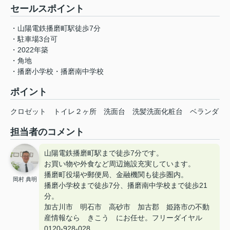
セールスポイント
・山陽電鉄播磨町駅徒歩7分
・駐車場3台可
・2022年築
・角地
・播磨小学校・播磨南中学校
ポイント
クロゼット
トイレ２ヶ所
洗面台
洗髪洗面化粧台
ベランダ
担当者のコメント
山陽電鉄播磨町駅まで徒歩7分です。
お買い物や外食など周辺施設充実しています。
播磨町役場や郵便局、金融機関も徒歩圏内。
岡村 典明
播磨小学校まで徒歩7分、播磨南中学校まで徒歩21
分。
加古川市 明石市 高砂市 加古郡 姫路市の不動
産情報なら きこう にお任せ。フリーダイヤル
0120-928-028