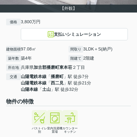
【外観】
3,800万円
価格
支払いシミュレーション
97.08㎡
3LDK＋S(納戸)
建物面積
間取り
築4年
2階建
築年数
階建て
兵庫県
加古郡播磨町
東本荘
２丁目
所在地
山陽電鉄本線
「
播磨町
」駅 徒歩7分
交通
山陽電鉄本線
「
西二見
」駅 徒歩21分
山陽本線
「
土山
」駅 徒歩32分
物件の特徴
バストイレ
室内洗濯機
カウンター
別
置場
キッチン