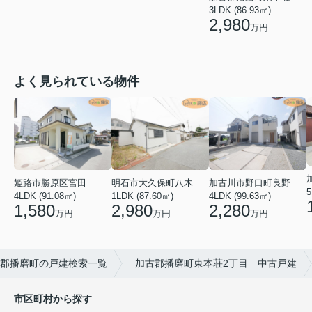
3LDK (86.93㎡)
2,980
万円
よく見られている物件
姫路市勝原区宮田
明石市大久保町八木
加古川市野口町良野
5
4LDK (91.08㎡)
1LDK (87.60㎡)
4LDK (99.63㎡)
1,580
2,980
2,280
万円
万円
万円
郡播磨町の戸建検索一覧
加古郡播磨町東本荘2丁目 中古戸建
市区町村から探す