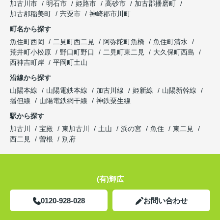
加古川市
明石市
姫路市
高砂市
加古郡播磨町
加古郡稲美町
宍粟市
神崎郡市川町
町名から探す
魚住町西岡
二見町西二見
阿弥陀町魚橋
魚住町清水
荒井町小松原
野口町野口
二見町東二見
大久保町西島
西神吉町岸
平岡町土山
沿線から探す
山陽本線
山陽電鉄本線
加古川線
姫新線
山陽新幹線
播但線
山陽電鉄網干線
神鉄粟生線
駅から探す
加古川
宝殿
東加古川
土山
浜の宮
魚住
東二見
西二見
曽根
別府
(有)輝広
0120-928-028
お問い合わせ