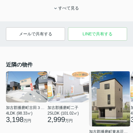
すべて見る
メールで共有する
LINEで共有する
近隣の物件
加古郡播磨町二子
加古郡播磨町古田３丁目
2SLDK (101.02㎡)
4
4LDK (98.33㎡)
2,999
3,198
万円
万円
加古郡播磨町東本荘３丁目