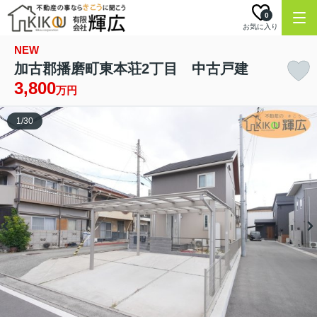
0
お気に入り
NEW
加古郡播磨町東本荘2丁目 中古戸建
3,800
万円
1
/
30