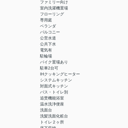
ファミリー向け
室内洗濯機置場
フローリング
専用庭
ベランダ
バルコニー
公営水道
公共下水
電気有
駐輪場
バイク置場あり
駐車2台可
IHクッキングヒーター
システムキッチン
対面式キッチン
バス・トイレ別
追焚機能浴室
温水洗浄便座
洗面台
洗髪洗面化粧台
トイレ２ヶ所
床下収納