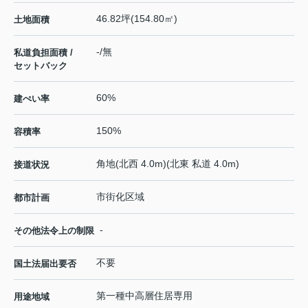
46.82坪(154.80㎡)
土地面積
-/無
私道負担面積 /
セットバック
60%
建ぺい率
150%
容積率
角地(北西 4.0m)(北東 私道 4.0m)
接道状況
市街化区域
都市計画
-
その他法令上の制限
不要
国土法届出要否
第一種中高層住居専用
用途地域