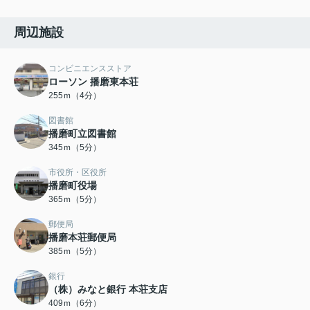
周辺施設
コンビニエンスストア
ローソン 播磨東本荘
255ｍ（4分）
図書館
播磨町立図書館
345ｍ（5分）
市役所・区役所
播磨町役場
365ｍ（5分）
郵便局
播磨本荘郵便局
385ｍ（5分）
銀行
（株）みなと銀行 本荘支店
409ｍ（6分）