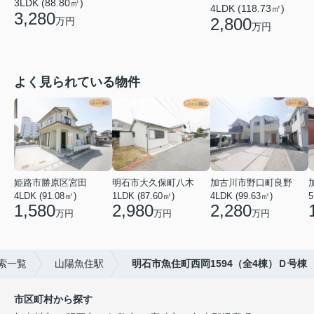
3LDK (88.80㎡)
4LDK (118.73㎡)
3,280
2,800
万円
万円
よく見られている物件
姫路市勝原区宮田
明石市大久保町八木
加古川市野口町良野
4LDK (91.08㎡)
1LDK (87.60㎡)
4LDK (99.63㎡)
5
1,580
2,980
2,280
万円
万円
万円
索一覧
山陽魚住駅
明石市魚住町西岡1594（全4棟）Ｄ号棟
市区町村から探す