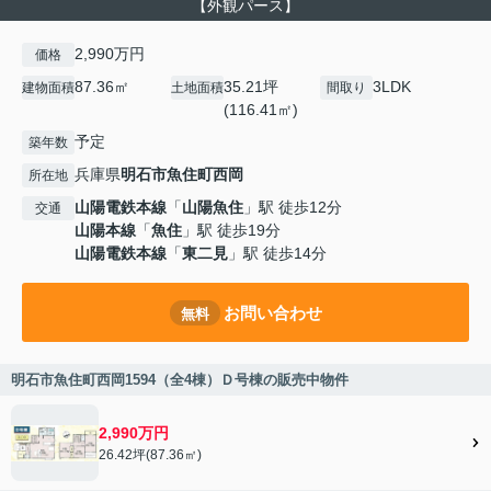
【外観パース】
2,990万円
価格
87.36㎡
35.21坪
3LDK
建物面積
土地面積
間取り
(116.41㎡)
予定
築年数
兵庫県
明石市
魚住町西岡
所在地
山陽電鉄本線
「
山陽魚住
」駅 徒歩12分
交通
山陽本線
「
魚住
」駅 徒歩19分
山陽電鉄本線
「
東二見
」駅 徒歩14分
お問い合わせ
無料
明石市魚住町西岡1594（全4棟）Ｄ号棟の販売中物件
2,990万円
26.42坪(87.36㎡)