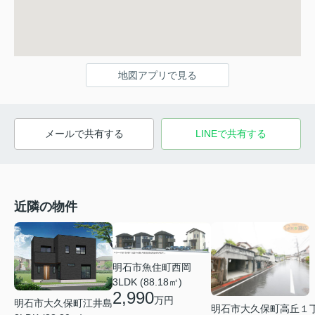
地図アプリで見る
メールで共有する
LINEで共有する
近隣の物件
明石市魚住町西岡
3LDK (88.18㎡)
2,990
万円
明石市大久保町江井島
明石市大久保町高丘１