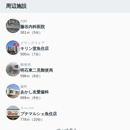
周辺施設
内科
藤谷内科医院
361ｍ（5分）
ドラッグストア
キリン堂魚住店
500ｍ（7分）
郵便局
明石東二見郵便局
598ｍ（8分）
歯科
あかし友愛歯科
669ｍ（9分）
スーパー
プチマルシェ魚住店
778ｍ（10分）