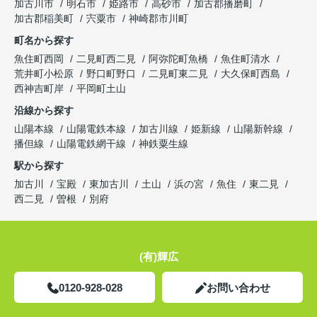
加古川市
明石市
姫路市
高砂市
加古郡播磨町
加古郡稲美町
宍粟市
神崎郡市川町
町名から探す
魚住町西岡
二見町西二見
阿弥陀町魚橋
魚住町清水
荒井町小松原
野口町野口
二見町東二見
大久保町西島
西神吉町岸
平岡町土山
沿線から探す
山陽本線
山陽電鉄本線
加古川線
姫新線
山陽新幹線
播但線
山陽電鉄網干線
神鉄粟生線
駅から探す
加古川
宝殿
東加古川
土山
浜の宮
魚住
東二見
西二見
曽根
別府
(有)輝広
0120-928-028
お問い合わせ