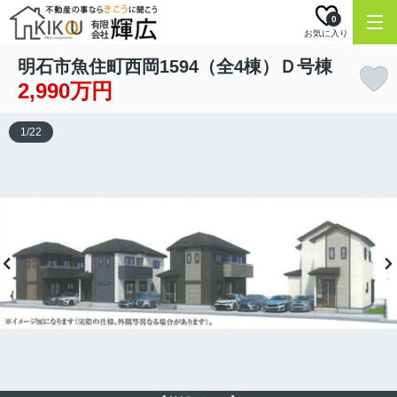
0
お気に入り
明石市魚住町西岡1594（全4棟）Ｄ号棟
2,990万円
1
/
22