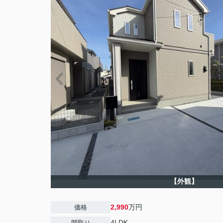
【外観】
2,990
万円
価格
4LDK
間取り