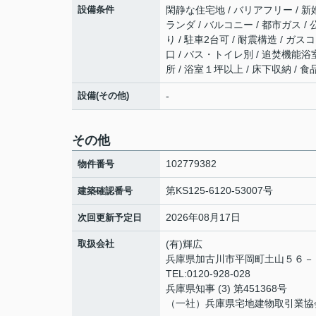
設備条件
閑静な住宅地 / バリアフリー / 新
ランダ / バルコニー / 都市ガス /
り / 駐車2台可 / 耐震構造 / ガ
口 / バス・トイレ別 / 追焚機能浴室
所 / 浴室１坪以上 / 床下収納 / 
設備(その他)
-
その他
102779382
物件番号
第KS125-6120-53007号
建築確認番号
2026年08月17日
次回更新予定日
取扱会社
(有)輝広
兵庫県加古川市平岡町土山５６
TEL:0120-928-028
兵庫県知事 (3) 第451368号
（一社）兵庫県宅地建物取引業協