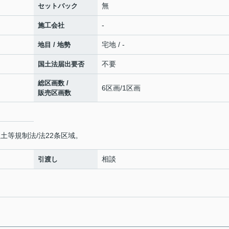
無
セットバック
-
施工会社
宅地 / -
地目 / 地勢
不要
国土法届出要否
総区画数 /
6区画/1区画
販売区画数
土等規制法/法22条区域。
相談
引渡し