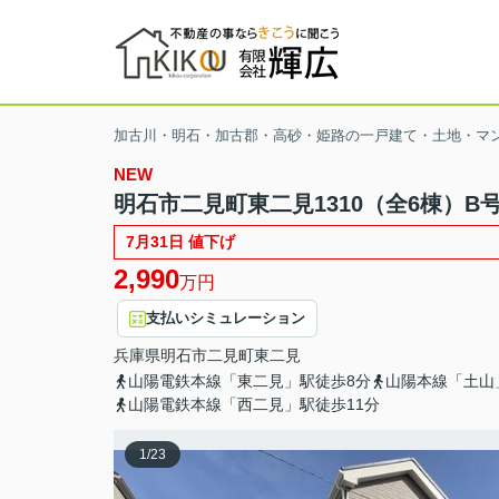
加古川・明石・加古郡・高砂・姫路の一戸建て・土地・マ
NEW
明石市二見町東二見1310（全6棟）B
7月31日 値下げ
2,990
万円
支払いシミュレーション
兵庫県
明石市
二見町東二見
山陽電鉄本線「東二見」駅徒歩8分
山陽本線「土山
山陽電鉄本線「西二見」駅徒歩11分
1
/
23