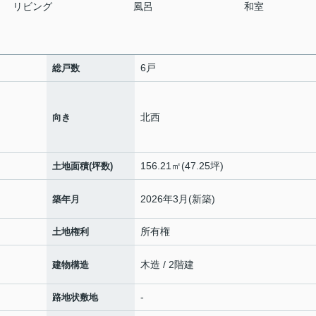
リビング
風呂
和室
6戸
総戸数
北西
向き
156.21㎡(47.25坪)
土地面積(坪数)
2026年3月(新築)
築年月
所有権
土地権利
木造 / 2階建
建物構造
-
路地状敷地