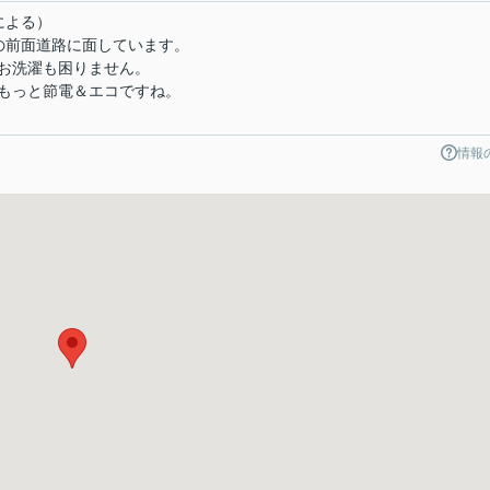
による）
の前面道路に面しています。
お洗濯も困りません。
もっと節電＆エコですね。
情報