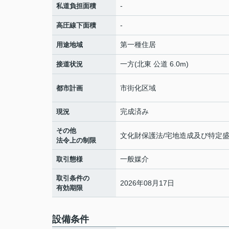
-
私道負担面積
-
高圧線下面積
第一種住居
用途地域
一方(北東 公道 6.0m)
接道状況
市街化区域
都市計画
完成済み
現況
その他
文化財保護法/宅地造成及び特定盛
法令上の制限
一般媒介
取引態様
取引条件の
2026年08月17日
有効期限
設備条件