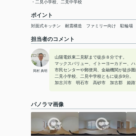
・二見小学校、二見中学校
ポイント
対面式キッチン
耐震構造
ファミリー向け
駐輪場
担当者のコメント
山陽電鉄東二見駅まで徒歩８分です。
マックスバリュー、イトーヨーカドー、ハ
市民センターや郵便局、金融機関が徒歩圏
岡村 典明
二見小学校、二見中学校ともに徒歩9分。
加古川市 明石市 高砂市 加古郡 姫路市の
パノラマ画像