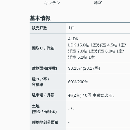
キッチン
洋室
基本情報
1戸
販売戸数
4LDK
LDK 15.0帖 1室
/
洋室 4.5帖 1室
/
間取り / 詳細
洋室 7.0帖 1室
/
洋室 6.0帖 1室
/
洋室 5.2帖 1室
93.15㎡(28.17坪)
建物面積(坪数)
建ぺい率 /
60%/200%
容積率
駐車場 / 月額
有(2台) / 0円 車種による。
土地
- / -
(敷金 / 保証金)
-
傾斜地部分面積