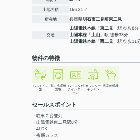
156.21㎡
土地面積
兵庫県
明石市
二見町東二見
所在地
山陽電鉄本線
「
東二見
」駅 徒歩8分
山陽本線
「
土山
」駅 徒歩33分
交通
山陽電鉄本線
「
西二見
」駅 徒歩11
物件の特徴
バストイレ
室内洗濯機
TVモニタ付
カウンター
浴室乾燥機
別
置場
きインター
キッチン
ホン
セールスポイント
・駐車２台並列
・山陽電鉄東二見駅8分
・4LDK
・複層ガラス