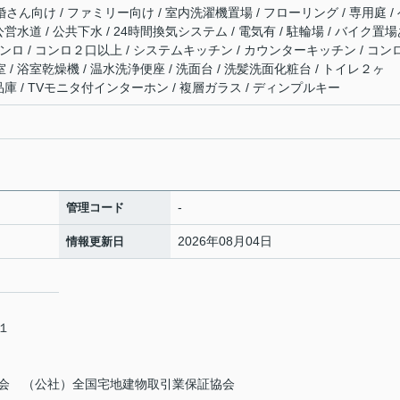
婚さん向け / ファミリー向け / 室内洗濯機置場 / フローリング / 専用庭 /
 公営水道 / 公共下水 / 24時間換気システム / 電気有 / 駐輪場 / バイク置
スコンロ / コンロ２口以上 / システムキッチン / カウンターキッチン / コン
 / 浴室乾燥機 / 温水洗浄便座 / 洗面台 / 洗髪洗面化粧台 / トイレ２ヶ
食品庫 / TVモニタ付インターホン / 複層ガラス / ディンプルキー
-
管理コード
2026年08月04日
情報更新日
－１
会 （公社）全国宅地建物取引業保証協会