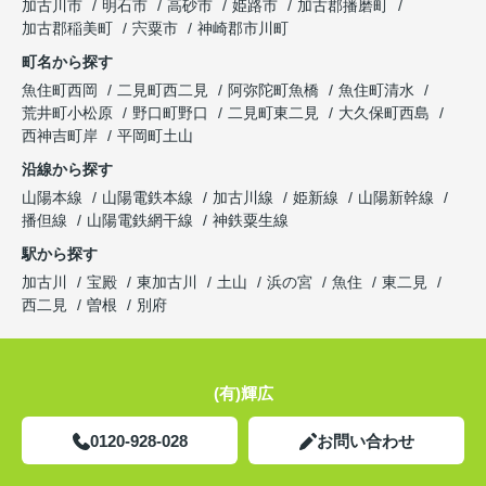
加古川市
明石市
高砂市
姫路市
加古郡播磨町
加古郡稲美町
宍粟市
神崎郡市川町
町名から探す
魚住町西岡
二見町西二見
阿弥陀町魚橋
魚住町清水
荒井町小松原
野口町野口
二見町東二見
大久保町西島
西神吉町岸
平岡町土山
沿線から探す
山陽本線
山陽電鉄本線
加古川線
姫新線
山陽新幹線
播但線
山陽電鉄網干線
神鉄粟生線
駅から探す
加古川
宝殿
東加古川
土山
浜の宮
魚住
東二見
西二見
曽根
別府
(有)輝広
0120-928-028
お問い合わせ