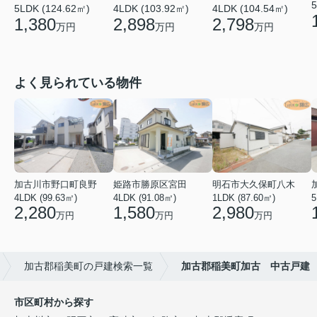
5
5LDK (124.62㎡)
4LDK (103.92㎡)
4LDK (104.54㎡)
1,380
2,898
2,798
万円
万円
万円
よく見られている物件
加古川市野口町良野
姫路市勝原区宮田
明石市大久保町八木
4LDK (99.63㎡)
4LDK (91.08㎡)
1LDK (87.60㎡)
5
2,280
1,580
2,980
万円
万円
万円
加古郡稲美町の戸建検索一覧
加古郡稲美町加古 中古戸建
市区町村から探す