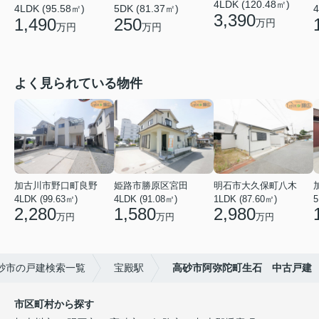
4LDK (120.48㎡)
4LDK (95.58㎡)
5DK (81.37㎡)
4
3,390
1,490
250
万円
万円
万円
よく見られている物件
加古川市野口町良野
姫路市勝原区宮田
明石市大久保町八木
4LDK (99.63㎡)
4LDK (91.08㎡)
1LDK (87.60㎡)
5
2,280
1,580
2,980
万円
万円
万円
砂市の戸建検索一覧
宝殿駅
高砂市阿弥陀町生石 中古戸建
市区町村から探す