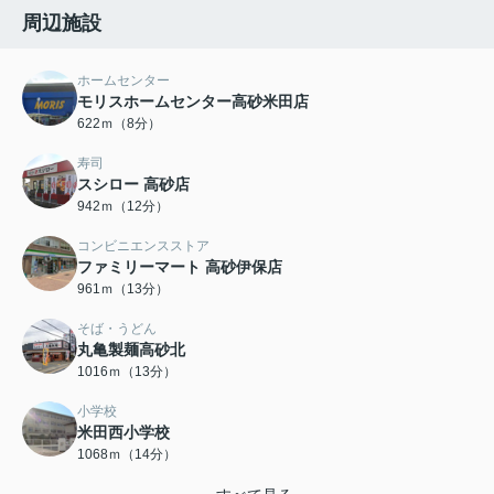
周辺施設
ホームセンター
モリスホームセンター高砂米田店
622ｍ（8分）
寿司
スシロー 高砂店
942ｍ（12分）
コンビニエンスストア
ファミリーマート 高砂伊保店
961ｍ（13分）
そば・うどん
丸亀製麺高砂北
1016ｍ（13分）
小学校
米田西小学校
1068ｍ（14分）