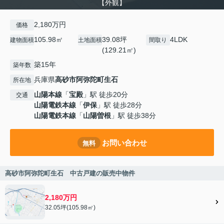
【外観】
2,180万円
価格
105.98㎡
39.08坪
4LDK
建物面積
土地面積
間取り
(129.21㎡)
築15年
築年数
兵庫県
高砂市
阿弥陀町生石
所在地
山陽本線
「
宝殿
」駅 徒歩20分
交通
山陽電鉄本線
「
伊保
」駅 徒歩28分
山陽電鉄本線
「
山陽曽根
」駅 徒歩38分
お問い合わせ
無料
高砂市阿弥陀町生石 中古戸建の販売中物件
2,180万円
32.05坪(105.98㎡)