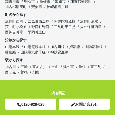
加古川市
明石市
高砂市
姫路市
加古郡播磨町
加古郡稲美町
宍粟市
神崎郡市川町
町名から探す
魚住町西岡
二見町西二見
阿弥陀町魚橋
魚住町清水
荒井町小松原
野口町野口
二見町東二見
大久保町西島
西神吉町岸
平岡町土山
沿線から探す
山陽本線
山陽電鉄本線
加古川線
姫新線
山陽新幹線
播但線
山陽電鉄網干線
神鉄粟生線
駅から探す
加古川
宝殿
東加古川
土山
浜の宮
魚住
東二見
西二見
曽根
別府
(有)輝広
0120-928-028
お問い合わせ