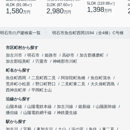
5LDK (119.88㎡)
4LDK (91.08㎡)
1LDK (87.60㎡)
4
1,398
1,580
2,980
万円
万円
万円
明石市の戸建検索一覧
明石市魚住町西岡1594（全4棟）C号棟
市区町村から探す
加古川市
明石市
姫路市
高砂市
加古郡播磨町
加古郡稲美町
宍粟市
神崎郡市川町
町名から探す
魚住町西岡
二見町西二見
阿弥陀町魚橋
魚住町清水
荒井町小松原
野口町野口
二見町東二見
大久保町西島
西神吉町岸
平岡町土山
沿線から探す
山陽本線
山陽電鉄本線
加古川線
姫新線
山陽新幹線
播但線
山陽電鉄網干線
神鉄粟生線
駅から探す
加古川
宝殿
東加古川
土山
浜の宮
魚住
東二見