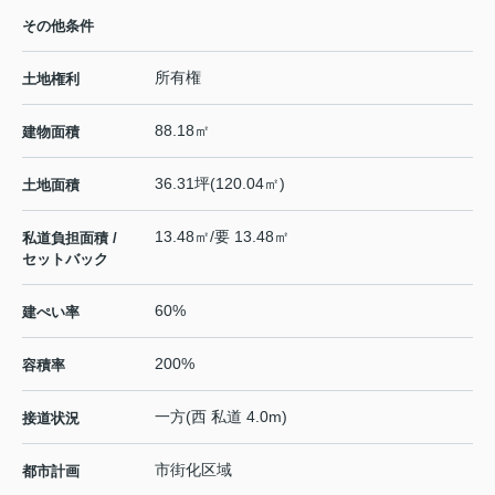
その他条件
所有権
土地権利
88.18㎡
建物面積
36.31坪(120.04㎡)
土地面積
13.48㎡/要 13.48㎡
私道負担面積 /
セットバック
60%
建ぺい率
200%
容積率
一方(西 私道 4.0m)
接道状況
市街化区域
都市計画