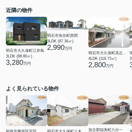
近隣の物件
明石市魚住町西岡
3LDK (87.36㎡)
2,990
万円
明石市大久保町江井島
明石市大久保町高丘１丁目
3LDK (88.80㎡)
4LDK (118.73㎡)
3
3,280
2,800
万円
万円
よく見られている物件
加古郡稲美町六分一
姫路市勝原区宮田
明石市大久保町八木