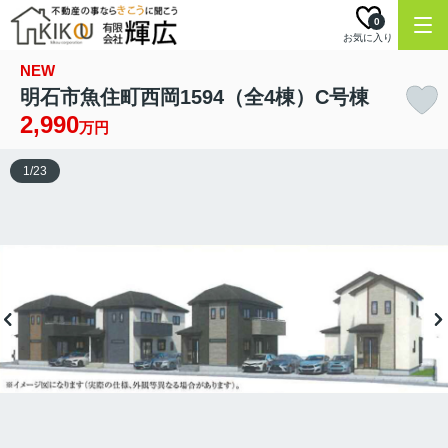
0
お気に入り
NEW
明石市魚住町西岡1594（全4棟）C号棟
2,990
万円
1
/
23