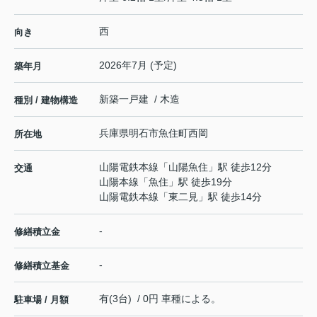
西
向き
2026年7月 (予定)
築年月
新築一戸建 / 木造
種別 / 建物構造
兵庫県
明石市
魚住町西岡
所在地
山陽電鉄本線
「
山陽魚住
」駅 徒歩12分
交通
山陽本線
「
魚住
」駅 徒歩19分
山陽電鉄本線
「
東二見
」駅 徒歩14分
-
修繕積立金
-
修繕積立基金
有(3台) / 0円 車種による。
駐車場 / 月額