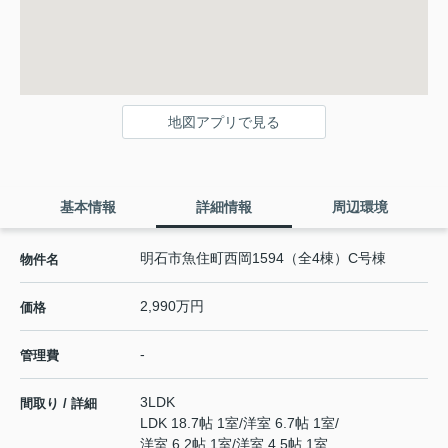
地図アプリで見る
基本情報
詳細情報
周辺環境
明石市魚住町西岡1594（全4棟）C号棟
物件名
2,990万円
価格
-
管理費
3LDK
間取り / 詳細
LDK 18.7帖 1室
/
洋室 6.7帖 1室
/
洋室 6.2帖 1室
/
洋室 4.5帖 1室