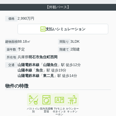
【外観パース】
2,990万円
価格
支払いシミュレーション
88.18㎡
3LDK
建物面積
間取り
予定
2階建
築年数
階建て
兵庫県
明石市
魚住町西岡
所在地
山陽電鉄本線
「
山陽魚住
」駅 徒歩12分
交通
山陽本線
「
魚住
」駅 徒歩19分
山陽電鉄本線
「
東二見
」駅 徒歩14分
物件の特徴
バストイレ
室内洗濯機
TVモニタ
カウンター
別
置場
付きインタ
キッチン
ーホン