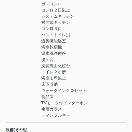
ガスコンロ
コンロ２口以上
システムキッチン
対面式キッチン
コンロ３口
バス・トイレ別
追焚機能浴室
浴室乾燥機
温水洗浄便座
洗面台
洗髪洗面化粧台
トイレ２ヶ所
浴室１坪以上
床下収納
ウォークインクロゼット
食品庫
TVモニタ付インターホン
複層ガラス
ディンプルキー
-
設備(その他)