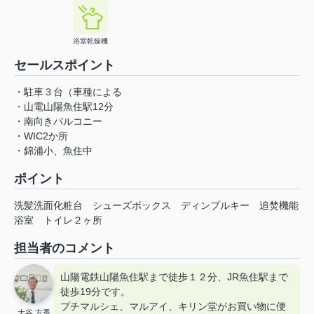
浴室乾燥機
セールスポイント
・駐車３台（車種による
・山電山陽魚住駅12分
・南向きバルコニー
・WIC2か所
・錦浦小、魚住中
ポイント
洗髪洗面化粧台
シューズボックス
ディンプルキー
追焚機能
浴室
トイレ２ヶ所
担当者のコメント
山陽電鉄山陽魚住駅まで徒歩１２分、JR魚住駅まで
徒歩19分です。
プチマルシェ、マルアイ、キリン堂がお買い物に便
大谷 方秀