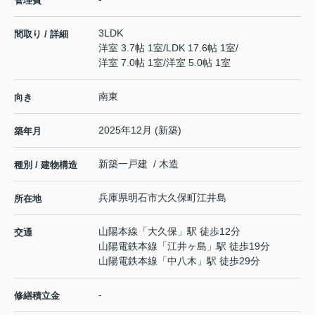
管理費
3LDK
間取り / 詳細
洋室 3.7帖 1室
/
LDK 17.6帖 1室
/
洋室 7.0帖 1室
/
洋室 5.0帖 1室
南東
向き
2025年12月 (新築)
築年月
新築一戸建 / 木造
種別 / 建物構造
兵庫県
明石市
大久保町江井島
所在地
山陽本線
「
大久保
」駅 徒歩12分
交通
山陽電鉄本線
「
江井ヶ島
」駅 徒歩19分
山陽電鉄本線
「
中八木
」駅 徒歩29分
-
修繕積立金