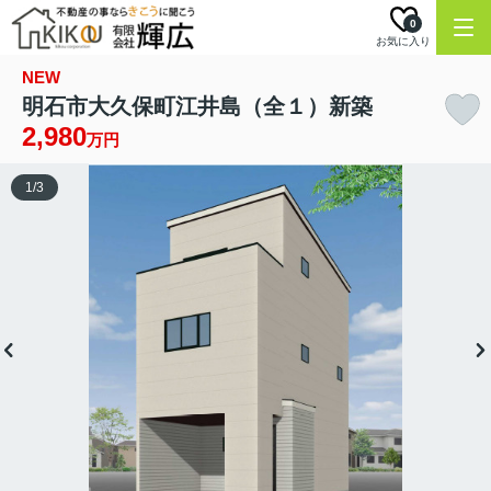
0
お気に入り
NEW
明石市大久保町江井島（全１）新築
2,980
万円
1
/
3