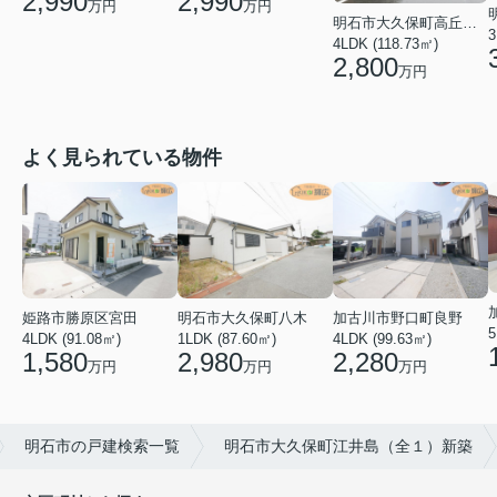
2,990
2,990
万円
万円
明石市大久保町高丘１丁目
3
4LDK (118.73㎡)
2,800
万円
よく見られている物件
姫路市勝原区宮田
明石市大久保町八木
加古川市野口町良野
5
4LDK (91.08㎡)
1LDK (87.60㎡)
4LDK (99.63㎡)
1,580
2,980
2,280
万円
万円
万円
明石市の戸建検索一覧
明石市大久保町江井島（全１）新築