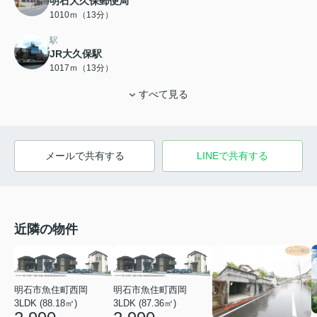
明石大久保郵便局
1010ｍ（13分）
駅
JR大久保駅
1017ｍ（13分）
すべて見る
メールで共有する
LINEで共有する
近隣の物件
明石市魚住町西岡
明石市魚住町西岡
3LDK (88.18㎡)
3LDK (87.36㎡)