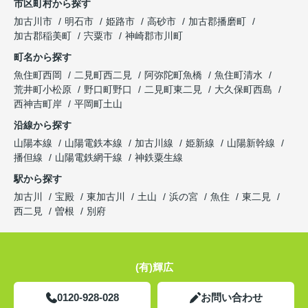
市区町村から探す
加古川市
明石市
姫路市
高砂市
加古郡播磨町
加古郡稲美町
宍粟市
神崎郡市川町
町名から探す
魚住町西岡
二見町西二見
阿弥陀町魚橋
魚住町清水
荒井町小松原
野口町野口
二見町東二見
大久保町西島
西神吉町岸
平岡町土山
沿線から探す
山陽本線
山陽電鉄本線
加古川線
姫新線
山陽新幹線
播但線
山陽電鉄網干線
神鉄粟生線
駅から探す
加古川
宝殿
東加古川
土山
浜の宮
魚住
東二見
西二見
曽根
別府
(有)輝広
0120-928-028
お問い合わせ