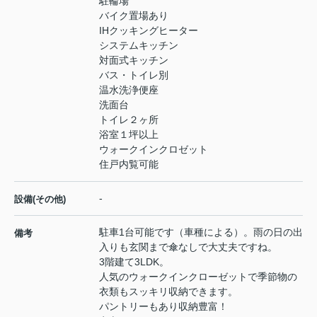
駐輪場
バイク置場あり
IHクッキングヒーター
システムキッチン
対面式キッチン
バス・トイレ別
温水洗浄便座
洗面台
トイレ２ヶ所
浴室１坪以上
ウォークインクロゼット
住戸内覧可能
-
設備(その他)
駐車1台可能です（車種による）。雨の日の出
備考
入りも玄関まで傘なしで大丈夫ですね。
3階建て3LDK。
人気のウォークインクローゼットで季節物の
衣類もスッキリ収納できます。
パントリーもあり収納豊富！