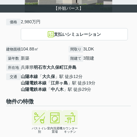
【外観パース】
2,980万円
価格
支払いシミュレーション
104.88㎡
3LDK
建物面積
間取り
新築
3階建
築年数
階建て
兵庫県
明石市
大久保町江井島
所在地
山陽本線
「
大久保
」駅 徒歩12分
交通
山陽電鉄本線
「
江井ヶ島
」駅 徒歩19分
山陽電鉄本線
「
中八木
」駅 徒歩29分
物件の特徴
バストイレ
室内洗濯機
カウンター
別
置場
キッチン