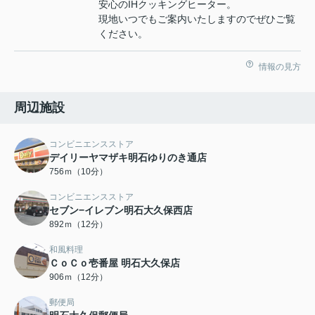
安心のIHクッキングヒーター。
現地いつでもご案内いたしますのでぜひご覧
ください。
情報の見方
周辺施設
コンビニエンスストア
デイリーヤマザキ明石ゆりのき通店
756ｍ（10分）
コンビニエンスストア
セブン−イレブン明石大久保西店
892ｍ（12分）
和風料理
ＣｏＣｏ壱番屋 明石大久保店
906ｍ（12分）
郵便局