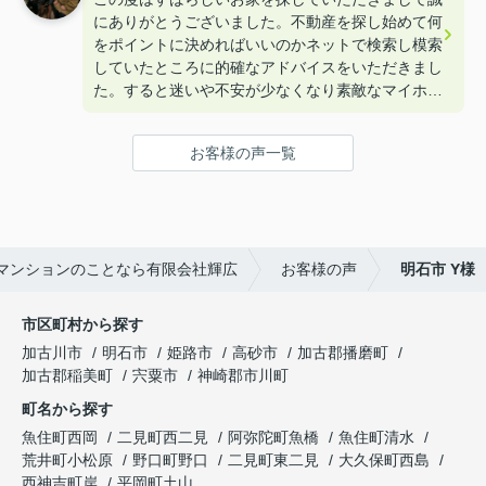
にありがとうございました。不動産を探し始めて何
をポイントに決めればいいのかネットで検索し模索
していたところに的確なアドバイスをいただきまし
た。すると迷いや不安が少なくなり素敵なマイホー
ムを購入することができました。本当にありがとう
ございました。
お客様の声一覧
マンションのことなら有限会社輝広
お客様の声
明石市 Y様
市区町村から探す
加古川市
明石市
姫路市
高砂市
加古郡播磨町
加古郡稲美町
宍粟市
神崎郡市川町
町名から探す
魚住町西岡
二見町西二見
阿弥陀町魚橋
魚住町清水
荒井町小松原
野口町野口
二見町東二見
大久保町西島
西神吉町岸
平岡町土山