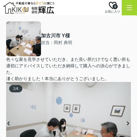
0
お気に入り
加古川市 Y様
担当：岡村 典明
色々な家を見学させていただき、また良い所だけでなく悪い所も
適切にアドバイスしていただき納得して購入への決心ができまし
た。
凄く助かりました！本当にありがとうございました。
1
/
4