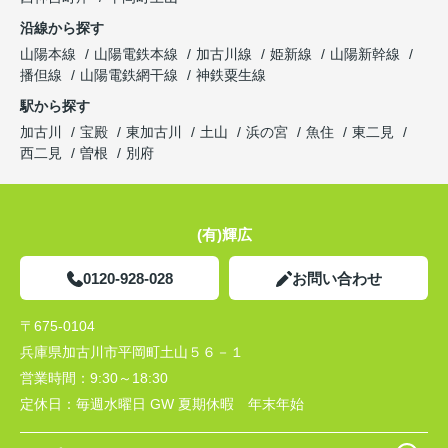
沿線から探す
山陽本線
山陽電鉄本線
加古川線
姫新線
山陽新幹線
播但線
山陽電鉄網干線
神鉄粟生線
駅から探す
加古川
宝殿
東加古川
土山
浜の宮
魚住
東二見
西二見
曽根
別府
(有)輝広
0120-928-028
お問い合わせ
〒675-0104
兵庫県加古川市平岡町土山５６－１
営業時間：
9:30～18:30
定休日：
毎週水曜日 GW 夏期休暇 年末年始