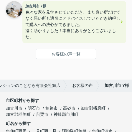
加古川市 Y様
色々な家を見学させていただき、また良い所だけで
なく悪い所も適切にアドバイスしていただき納得し
て購入への決心ができました。
凄く助かりました！本当にありがとうございまし
た。
お客様の声一覧
ンションのことなら有限会社輝広
お客様の声
加古川市 Y様
市区町村から探す
加古川市
明石市
姫路市
高砂市
加古郡播磨町
加古郡稲美町
宍粟市
神崎郡市川町
町名から探す
魚住町西岡
二見町西二見
阿弥陀町魚橋
魚住町清水