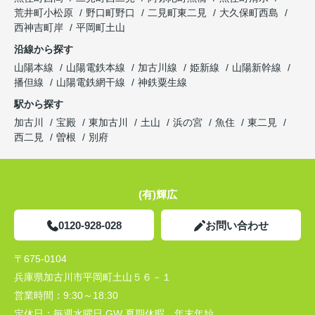
荒井町小松原
野口町野口
二見町東二見
大久保町西島
西神吉町岸
平岡町土山
沿線から探す
山陽本線
山陽電鉄本線
加古川線
姫新線
山陽新幹線
播但線
山陽電鉄網干線
神鉄粟生線
駅から探す
加古川
宝殿
東加古川
土山
浜の宮
魚住
東二見
西二見
曽根
別府
(有)輝広
0120-928-028
お問い合わせ
〒675-0104
兵庫県加古川市平岡町土山５６－１
営業時間：
9:30～18:30
定休日：
毎週水曜日 GW 夏期休暇 年末年始