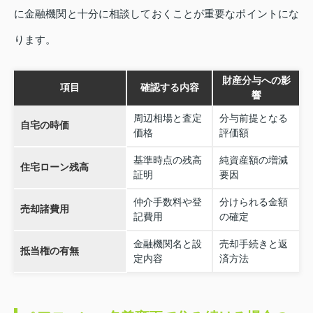
に金融機関と十分に相談しておくことが重要なポイントにな
ります。
財産分与への影
項目
確認する内容
響
周辺相場と査定
分与前提となる
自宅の時価
価格
評価額
基準時点の残高
純資産額の増減
住宅ローン残高
証明
要因
仲介手数料や登
分けられる金額
売却諸費用
記費用
の確定
金融機関名と設
売却手続きと返
抵当権の有無
定内容
済方法