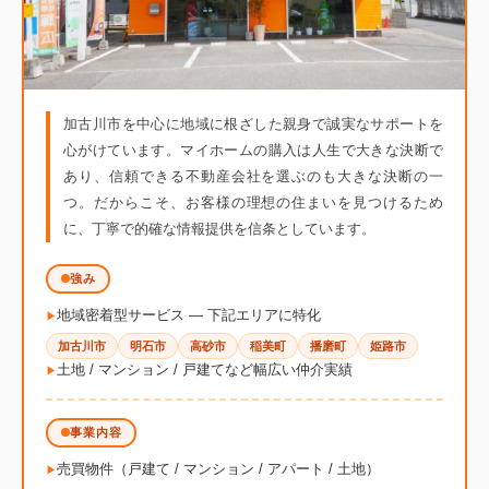
加古川市を中心に地域に根ざした親身で誠実なサポートを
心がけています。マイホームの購入は人生で大きな決断で
あり、信頼できる不動産会社を選ぶのも大きな決断の一
つ。だからこそ、お客様の理想の住まいを見つけるため
に、丁寧で的確な情報提供を信条としています。
強み
地域密着型サービス ― 下記エリアに特化
加古川市
明石市
高砂市
稲美町
播磨町
姫路市
土地 / マンション / 戸建てなど幅広い仲介実績
事業内容
売買物件（戸建て / マンション / アパート / 土地）