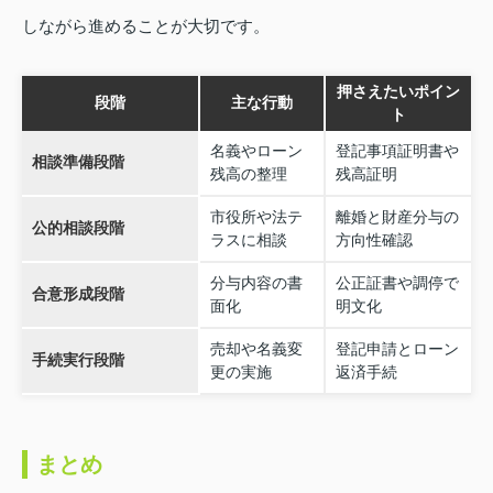
しながら進めることが大切です。
押さえたいポイン
段階
主な行動
ト
名義やローン
登記事項証明書や
相談準備段階
残高の整理
残高証明
市役所や法テ
離婚と財産分与の
公的相談段階
ラスに相談
方向性確認
分与内容の書
公正証書や調停で
合意形成段階
面化
明文化
売却や名義変
登記申請とローン
手続実行段階
更の実施
返済手続
まとめ