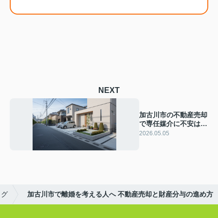
NEXT
加古川市の不動産売却
で専任媒介に不安は？
一般媒介へ変更する前
2026.05.05
に知るデメリット
ログ
加古川市で離婚を考える人へ 不動産売却と財産分与の進め方