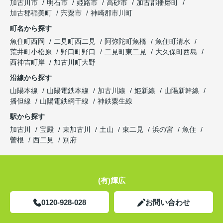
加古川市
明石市
姫路市
高砂市
加古郡播磨町
加古郡稲美町
宍粟市
神崎郡市川町
町名から探す
魚住町西岡
二見町西二見
阿弥陀町魚橋
魚住町清水
荒井町小松原
野口町野口
二見町東二見
大久保町西島
西神吉町岸
加古川町大野
沿線から探す
山陽本線
山陽電鉄本線
加古川線
姫新線
山陽新幹線
播但線
山陽電鉄網干線
神鉄粟生線
駅から探す
加古川
宝殿
東加古川
土山
東二見
浜の宮
魚住
曽根
西二見
別府
(有)輝広
0120-928-028
お問い合わせ