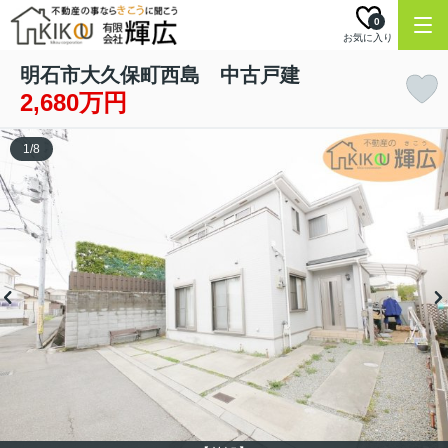
0
お気に入り
明石市大久保町西島 中古戸建
2,680万円
1
/
8