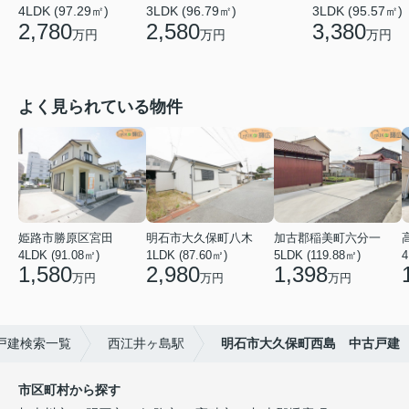
4LDK (97.29㎡)
3LDK (96.79㎡)
3LDK (95.57㎡)
2,780
2,580
3,380
万円
万円
万円
よく見られている物件
姫路市勝原区宮田
明石市大久保町八木
加古郡稲美町六分一
4LDK (91.08㎡)
1LDK (87.60㎡)
5LDK (119.88㎡)
4
1,580
2,980
1,398
万円
万円
万円
戸建検索一覧
西江井ヶ島駅
明石市大久保町西島 中古戸建
市区町村から探す