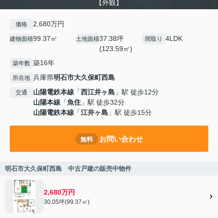
【外観】
2,680万円
価格
99.37㎡
37.38坪
4LDK
建物面積
土地面積
間取り
(123.59㎡)
築16年
築年数
兵庫県
明石市
大久保町西島
所在地
山陽電鉄本線
「
西江井ヶ島
」駅 徒歩12分
交通
山陽本線
「
魚住
」駅 徒歩32分
山陽電鉄本線
「
江井ヶ島
」駅 徒歩15分
お問い合わせ
無料
明石市大久保町西島 中古戸建の販売中物件
2,680万円
30.05坪(99.37㎡)