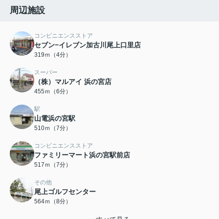
周辺施設
コンビニエンスストア
セブン−イレブン加古川尾上口里店
319ｍ（4分）
スーパー
（株）マルアイ 浜の宮店
455ｍ（6分）
駅
山電浜の宮駅
510ｍ（7分）
コンビニエンスストア
ファミリーマート浜の宮駅前店
517ｍ（7分）
その他
尾上ゴルフセンター
564ｍ（8分）