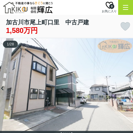
0
お気に入り
加古川市尾上町口里 中古戸建
1,580万円
1
/
28