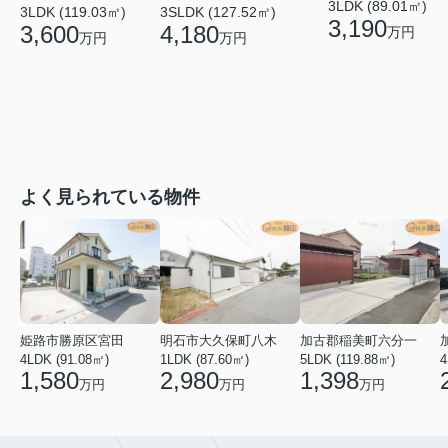
3LDK (89.01㎡)
3LDK (119.03㎡)
3SLDK (127.52㎡)
3,190
3,600
4,180
万円
万円
万円
よく見られている物件
姫路市勝原区宮田
明石市大久保町八木
加古郡稲美町六分一
4LDK (91.08㎡)
1LDK (87.60㎡)
5LDK (119.88㎡)
4
1,580
2,980
1,398
万円
万円
万円