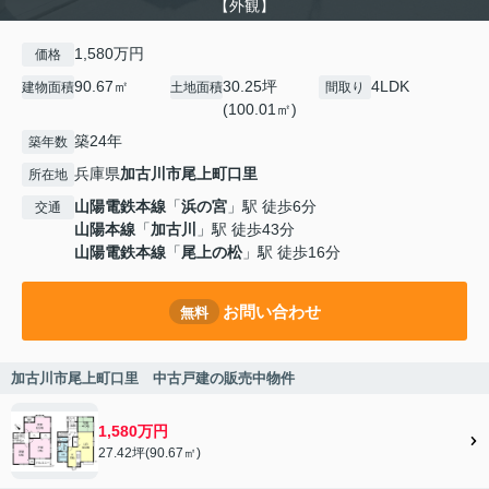
【外観】
1,580万円
価格
90.67㎡
30.25坪
4LDK
建物面積
土地面積
間取り
(100.01㎡)
築24年
築年数
兵庫県
加古川市
尾上町口里
所在地
山陽電鉄本線
「
浜の宮
」駅 徒歩6分
交通
山陽本線
「
加古川
」駅 徒歩43分
山陽電鉄本線
「
尾上の松
」駅 徒歩16分
お問い合わせ
無料
加古川市尾上町口里 中古戸建の販売中物件
1,580万円
27.42坪(90.67㎡)