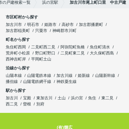
市の戸建検索一覧
浜の宮駅
加古川市尾上町口里 中古戸建
市区町村から探す
加古川市
明石市
姫路市
高砂市
加古郡播磨町
加古郡稲美町
宍粟市
神崎郡市川町
町名から探す
魚住町西岡
二見町西二見
阿弥陀町魚橋
魚住町清水
荒井町小松原
野口町野口
二見町東二見
大久保町西島
西神吉町岸
平岡町土山
沿線から探す
山陽本線
山陽電鉄本線
加古川線
姫新線
山陽新幹線
播但線
山陽電鉄網干線
神鉄粟生線
駅から探す
加古川
宝殿
東加古川
土山
浜の宮
魚住
東二見
西二見
曽根
別府
(有)輝広